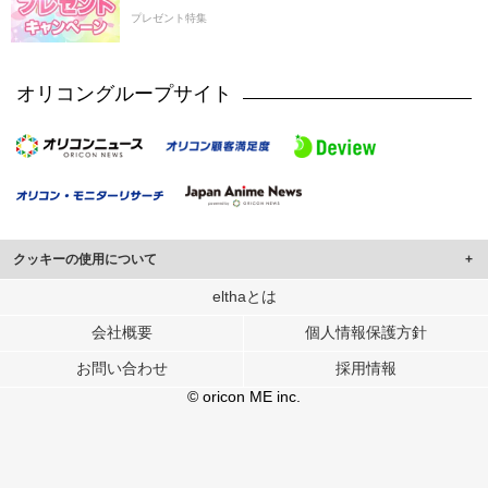
プレゼント特集
オリコングループサイト
クッキーの使用について
このサイトでは Cookie を使用して、ユーザーに合わせたコンテンツや広告の
elthaとは
表示、ソーシャル メディア機能の提供、広告の表示回数やクリック数の測定を
会社概要
個人情報保護方針
行っています。
また、ユーザーによるサイトの利用状況についても情報を収集し、ソーシャル
お問い合わせ
採用情報
メディアや広告配信、データ解析の各パートナーに提供しています。
各パートナーは、この情報とユーザーが各パートナーに提供した他の情報や、
© oricon ME inc.
ユーザーが各パートナーのサービスを使用したときに収集した他の情報を組み
合わせて使用することがあります。