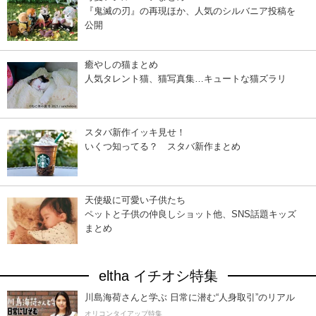
『鬼滅の刃』の再現ほか、人気のシルバニア投稿を
公開
癒やしの猫まとめ
人気タレント猫、猫写真集…キュートな猫ズラリ
スタバ新作イッキ見せ！
いくつ知ってる？ スタバ新作まとめ
天使級に可愛い子供たち
ペットと子供の仲良しショット他、SNS話題キッズ
まとめ
eltha イチオシ特集
川島海荷さんと学ぶ 日常に潜む“人身取引”のリアル
オリコンタイアップ特集