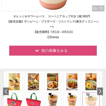
10
／81
オレンジ＆サワームース、 スーベニアカップ付き 1個 580円
【販売店舗】ザンビーニ・ブラザーズ・リストランテ(東京ディズニーシ
ー)
【販売期間】7月1日～8月31日
ⒸDisney
他の画像をみる