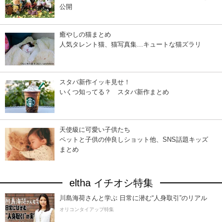
公開
癒やしの猫まとめ
人気タレント猫、猫写真集…キュートな猫ズラリ
スタバ新作イッキ見せ！
いくつ知ってる？ スタバ新作まとめ
天使級に可愛い子供たち
ペットと子供の仲良しショット他、SNS話題キッズ
まとめ
eltha イチオシ特集
川島海荷さんと学ぶ 日常に潜む“人身取引”のリアル
オリコンタイアップ特集