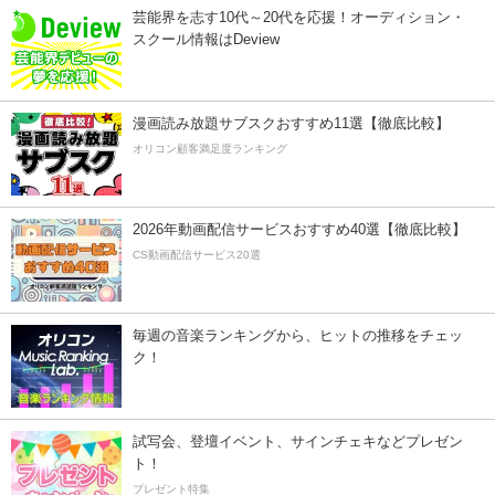
芸能界を志す10代～20代を応援！オーディション・
スクール情報はDeview
漫画読み放題サブスクおすすめ11選【徹底比較】
オリコン顧客満足度ランキング
2026年動画配信サービスおすすめ40選【徹底比較】
CS動画配信サービス20選
毎週の音楽ランキングから、ヒットの推移をチェッ
ク！
試写会、登壇イベント、サインチェキなどプレゼン
ト！
プレゼント特集