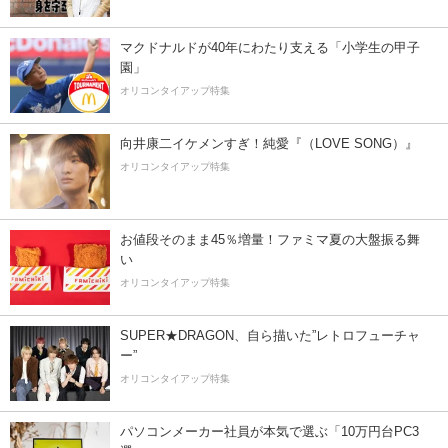
マクドナルドが40年にわたり支える「小学生の甲子
園」
オリコンタイアップ特集
向井康二イケメンすぎ！純愛『（LOVE SONG）』
オリコンタイアップ特集
お値段そのまま45％増量！ファミマ夏の大盤振る舞
い
オリコンタイアップ特集
SUPER★DRAGON、自ら描いた”レトロフューチャ
ー”
オリコンタイアップ特集
パソコンメーカー社員が本気で選ぶ「10万円台PC3