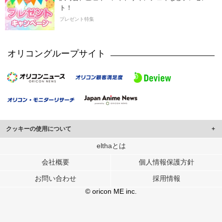
ト！
プレゼント特集
オリコングループサイト
クッキーの使用について
このサイトでは Cookie を使用して、ユーザーに合わせたコンテンツや広告の
elthaとは
表示、ソーシャル メディア機能の提供、広告の表示回数やクリック数の測定を
会社概要
個人情報保護方針
行っています。
また、ユーザーによるサイトの利用状況についても情報を収集し、ソーシャル
お問い合わせ
採用情報
メディアや広告配信、データ解析の各パートナーに提供しています。
各パートナーは、この情報とユーザーが各パートナーに提供した他の情報や、
© oricon ME inc.
ユーザーが各パートナーのサービスを使用したときに収集した他の情報を組み
合わせて使用することがあります。