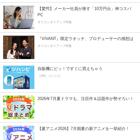
【驚愕】メーカー社員が推す「10万円台」神コスパ
PC
オリコンタイアップ特集
『VIVANT』限定ウオッチ、プロデューサーの感想は
オリコンタイアップ特集
自販機にピッ！ですぐに買えちゃう
（PR）ジハンピ
2026年7月夏ドラマも、注目作＆話題作が勢ぞろい！
【夏アニメ2026】7月期夏の新アニメを一挙紹介！