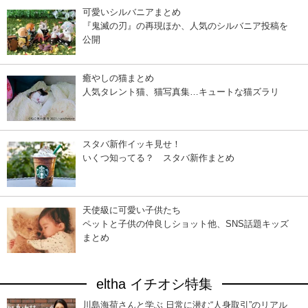
可愛いシルバニアまとめ
『鬼滅の刃』の再現ほか、人気のシルバニア投稿を
公開
癒やしの猫まとめ
人気タレント猫、猫写真集…キュートな猫ズラリ
スタバ新作イッキ見せ！
いくつ知ってる？ スタバ新作まとめ
天使級に可愛い子供たち
ペットと子供の仲良しショット他、SNS話題キッズ
まとめ
eltha イチオシ特集
川島海荷さんと学ぶ 日常に潜む“人身取引”のリアル