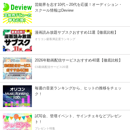
芸能界を志す10代～20代を応援！オーディション・
スクール情報はDeview
漫画読み放題サブスクおすすめ11選【徹底比較】
オリコン顧客満足度ランキング
2026年動画配信サービスおすすめ40選【徹底比較】
CS動画配信サービス20選
毎週の音楽ランキングから、ヒットの推移をチェッ
ク！
試写会、登壇イベント、サインチェキなどプレゼン
ト！
プレゼント特集