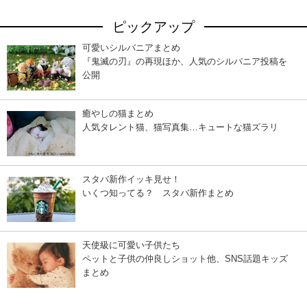
ピックアップ
可愛いシルバニアまとめ
『鬼滅の刃』の再現ほか、人気のシルバニア投稿を
公開
癒やしの猫まとめ
人気タレント猫、猫写真集…キュートな猫ズラリ
スタバ新作イッキ見せ！
いくつ知ってる？ スタバ新作まとめ
天使級に可愛い子供たち
ペットと子供の仲良しショット他、SNS話題キッズ
まとめ