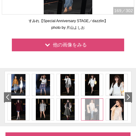
169
／302
すみれ【Special Anniversary STAGE／dazzlin】
photo by 片山よしお
他の画像をみる