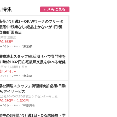
人特集
さらに見る
夜帯だけ!週2～OK/Wワークのフリータ
活躍中/残業なし/絶品まかないが1円/髪
自由/町田商店
田商店 三鷹店
1,563円
バイト・パート / 東京都
業療法士スタッフ/生活期リハで専門性を
く時給1932円在宅復帰支援を学べる老健
会医療法人財団 仁医会
1,932円～
バイト・パート / 東京都
福祉調理スタッフ」調理師免許必須/日勤
み/デイサービス
式会社SOYOKAZE/青葉台ケアセンターそよ風
1,250円～1,300円
バイト・パート / 神奈川県
前中の3時間だけ!週1日～OK/未経験・学