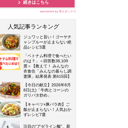
続きはこちら
sponsored by 求人ボックス
人気記事ランキング
ジュワッと旨い！ゴーヤチ
ャンプルーが止まらない絶
品レシピ3選
「ベトナム料理で食べたい
のは？」＜回答数38,109
票＞【教えて！ みんなの
衣食住「みんなの暮らし調
査隊」結果発表 第615回】
【今日の献立】2026年8月
8日(土)「牛肉とコーンの
ガリバタ炒め」
【キャベツ×豚バラ肉】ご
飯が止まらない！人気おか
ずレシピ7選
注目の“アゼライン酸”、新