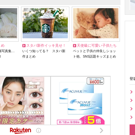
とめ
スタバ新作イッキ見せ！
天使級に可愛い子供たち
猫写真集…
いくつ知ってる？ スタバ新
ペットと子供の仲良しショッ
リ
作まとめ
ト他、SNS話題キッズまとめ
登