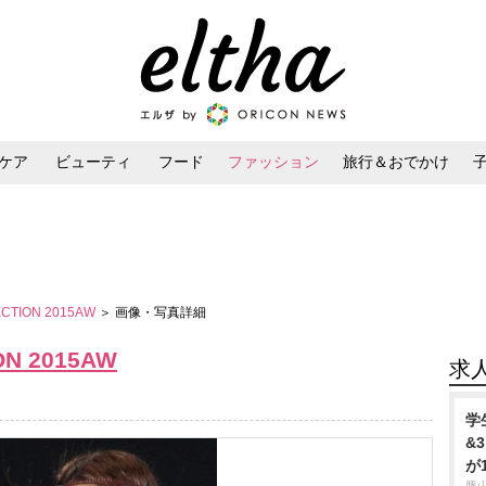
ケア
ビューティ
フード
ファッション
旅行＆おでかけ
ンケア
ダイエット・ボディケア
ヘアスタイル・ヘアアレンジ
ECTION 2015AW
＞ 画像・写真詳細
ON 2015AW
求
学
&
が