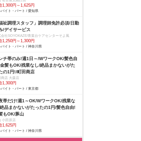
山 名古屋太閤口店
1,300円～1,625円
バイト・パート / 愛知県
福祉調理スタッフ」調理師免許必須/日勤
み/デイサービス
式会社SOYOKAZE/青葉台ケアセンターそよ風
1,250円～1,300円
バイト・パート / 神奈川県
ンチ帯のみ!週1日～/WワークOK/髪色自
!金髪もOK/残業なし/絶品まかないがた
たの1円!/町田商店
田商店 大森店
1,300円
バイト・パート / 東京都
夜帯だけ!週1～OK/WワークOK/残業な
/絶品まかないがたったの1円/髪色自由!
髪もOK/豚山
山 小田原店
1,625円
バイト・パート / 神奈川県