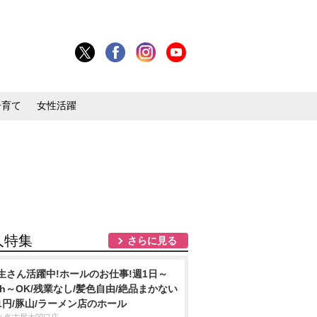
子育て
女性活躍
人特集
さらに見る
生さん活躍中!ホールのお仕事!週1日～
3h～OK/残業なし/髪色自由/絶品まかない
1円/豚山/ラーメン店のホール