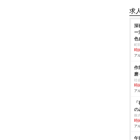
求
深
ー
色
町
時給
アル
作
磨
社
時給
アル
「
の
株
時給
アル
午