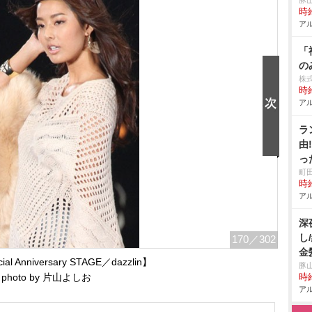
豚
時給
アル
「
の
株
時給
アル
ラ
由
っ
町
時給
アル
深
し
170
／302
金
l Anniversary STAGE／dazzlin】
豚
photo by 片山よしお
時給
アル