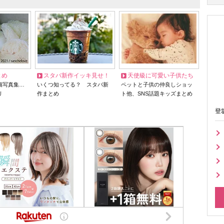
とめ
スタバ新作イッキ見せ！
天使級に可愛い子供たち
猫写真集…
いくつ知ってる？ スタバ新
ペットと子供の仲良しショッ
リ
作まとめ
ト他、SNS話題キッズまとめ
登