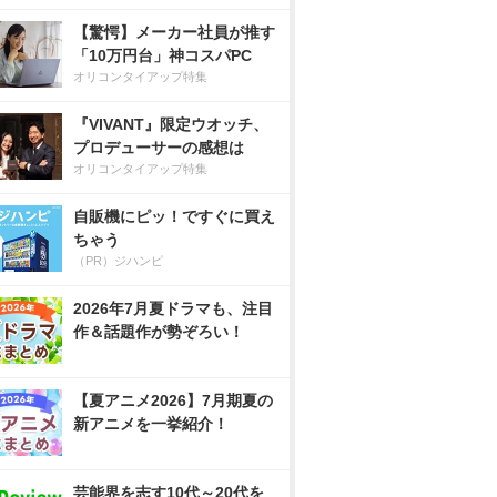
【驚愕】メーカー社員が推す
「10万円台」神コスパPC
オリコンタイアップ特集
『VIVANT』限定ウオッチ、
プロデューサーの感想は
オリコンタイアップ特集
自販機にピッ！ですぐに買え
ちゃう
（PR）ジハンピ
2026年7月夏ドラマも、注目
作＆話題作が勢ぞろい！
【夏アニメ2026】7月期夏の
新アニメを一挙紹介！
芸能界を志す10代～20代を