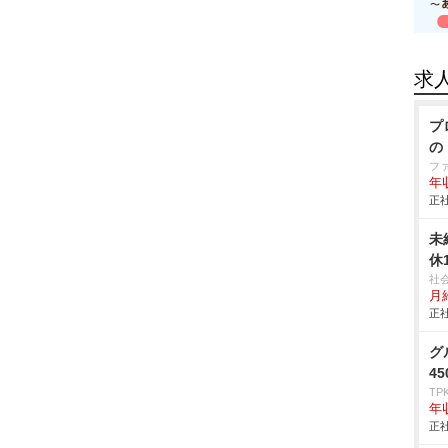
求
プ
の
フ
年
正社
未
休
社
月
正社
グ
4
TP
年
正社