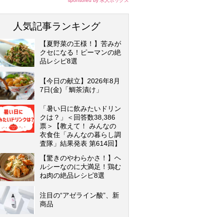
sponsored by 求人ボックス
人気記事ランキング
【夏野菜の王様！】苦みが
クセになる！ピーマンの絶
品レシピ8選
【今日の献立】2026年8月
7日(金)「鯛茶漬け」
「暑い日に飲みたいドリン
クは？」＜回答数38,386
票＞【教えて！ みんなの
衣食住「みんなの暮らし調
査隊」結果発表 第614回】
【驚きのやわらかさ！】ヘ
ルシーなのに大満足！鶏む
ね肉の絶品レシピ8選
注目の“アゼライン酸”、新
商品