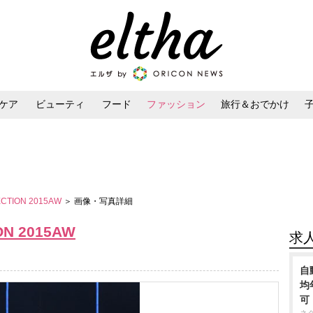
ケア
ビューティ
フード
ファッション
旅行＆おでかけ
ンケア
ダイエット・ボディケア
ヘアスタイル・ヘアアレンジ
ECTION 2015AW
＞ 画像・写真詳細
ON 2015AW
求
自
均
可