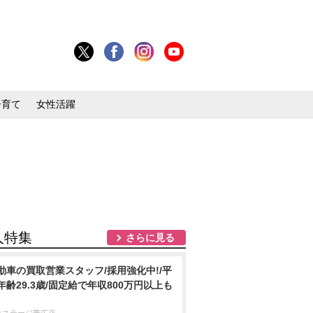
子育て
女性活躍
人特集
さらに見る
動車の買取営業スタッフ/採用強化中!/平
年齢29.3歳/固定給で年収800万円以上も