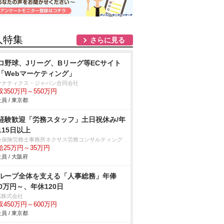
人特集
さらに見る
ロ野球、Jリーグ、Bリーグ等ECサイト
「Webマーケティング」
ァナティクス・ジャパン合同会社
収350万円～550万円
員 / 東京都
経験歓迎「労務スタッフ」土日祝休み/年
115日以上
会保険労務士事務所ネクサス労務コンサルティング
給25万円～35万円
員 / 大阪府
ループ全体を支える「人事総務」年俸
50万円～、年休120日
K株式会社
収450万円～600万円
員 / 東京都