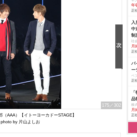
ネ
年収
正社
入
中
制
社
月給
正社
バ
ー
ペ
正社
「
品
175
／302
株
月給
（AAA）【イトーヨーカドーSTAGE】
正社
photo by 片山よしお