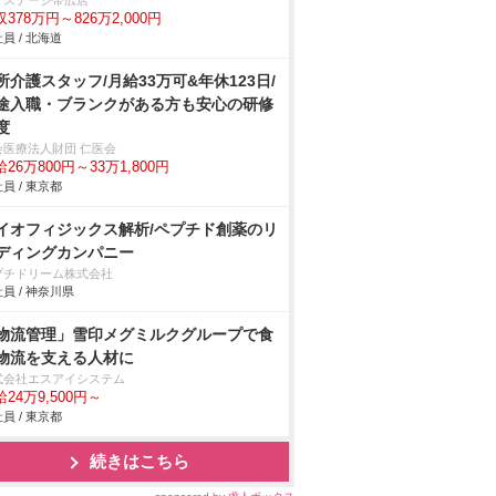
クステージ帯広店
378万円～826万2,000円
員 / 北海道
所介護スタッフ/月給33万可&年休123日/
途入職・ブランクがある方も安心の研修
度
会医療法人財団 仁医会
26万800円～33万1,800円
員 / 東京都
イオフィジックス解析/ペプチド創薬のリ
ディングカンパニー
プチドリーム株式会社
員 / 神奈川県
物流管理」雪印メグミルクグループで食
物流を支える人材に
式会社エスアイシステム
24万9,500円～
員 / 東京都
続きはこちら