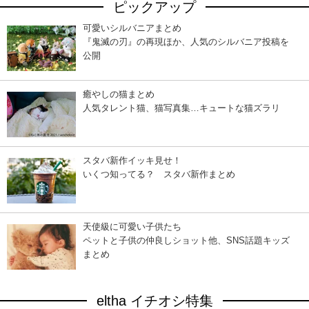
ピックアップ
可愛いシルバニアまとめ
『鬼滅の刃』の再現ほか、人気のシルバニア投稿を
公開
癒やしの猫まとめ
人気タレント猫、猫写真集…キュートな猫ズラリ
スタバ新作イッキ見せ！
いくつ知ってる？ スタバ新作まとめ
天使級に可愛い子供たち
ペットと子供の仲良しショット他、SNS話題キッズ
まとめ
eltha イチオシ特集