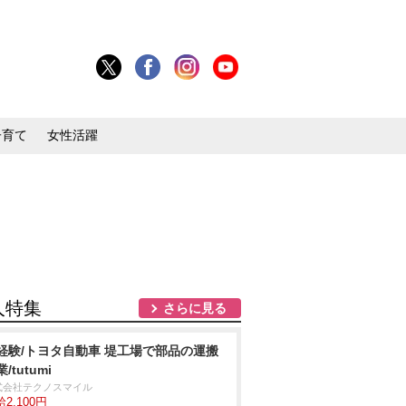
子育て
女性活躍
人特集
さらに見る
経験/トヨタ自動車 堤工場で部品の運搬
/tutumi
式会社テクノスマイル
2,100円