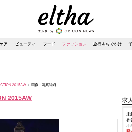
ケア
ビューティ
フード
ファッション
旅行＆おでかけ
ンケア
ダイエット・ボディケア
ヘアスタイル・ヘアアレンジ
ECTION 2015AW
＞ 画像・写真詳細
ON 2015AW
求
未
作業
株
時給