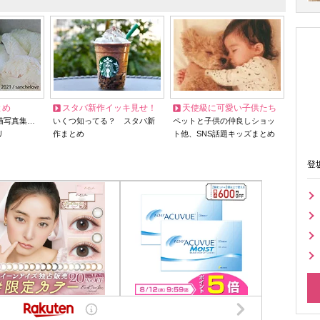
とめ
スタバ新作イッキ見せ！
天使級に可愛い子供たち
猫写真集…
いくつ知ってる？ スタバ新
ペットと子供の仲良しショッ
リ
作まとめ
ト他、SNS話題キッズまとめ
登