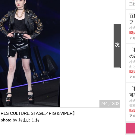
正社
百
フ
株
時給
アル
「
の
株
向
時給
アル
「
可
株
244
／302
郷
時給
RLS CULTURE STAGE／FIG＆VIPER】
アル
photo by 片山よしお