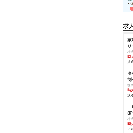
求
家
り
株
時給
派遣
冷
制
株
時給
派遣
「
須
株式
時給
アル