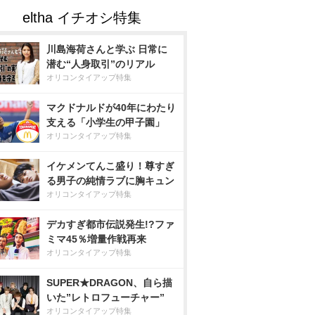
川島海荷さんと学ぶ 日常に
潜む“人身取引”のリアル
オリコンタイアップ特集
マクドナルドが40年にわたり
支える「小学生の甲子園」
オリコンタイアップ特集
イケメンてんこ盛り！尊すぎ
る男子の純情ラブに胸キュン
オリコンタイアップ特集
デカすぎ都市伝説発生!?ファ
ミマ45％増量作戦再来
オリコンタイアップ特集
SUPER★DRAGON、自ら描
いた”レトロフューチャー”
オリコンタイアップ特集