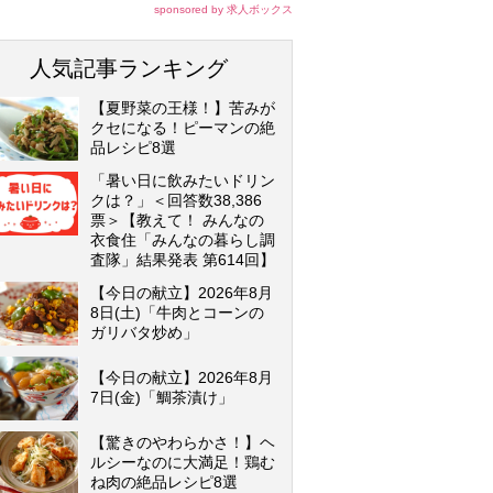
sponsored by 求人ボックス
人気記事ランキング
【夏野菜の王様！】苦みが
クセになる！ピーマンの絶
品レシピ8選
「暑い日に飲みたいドリン
クは？」＜回答数38,386
票＞【教えて！ みんなの
衣食住「みんなの暮らし調
査隊」結果発表 第614回】
【今日の献立】2026年8月
8日(土)「牛肉とコーンの
ガリバタ炒め」
【今日の献立】2026年8月
7日(金)「鯛茶漬け」
【驚きのやわらかさ！】ヘ
ルシーなのに大満足！鶏む
ね肉の絶品レシピ8選