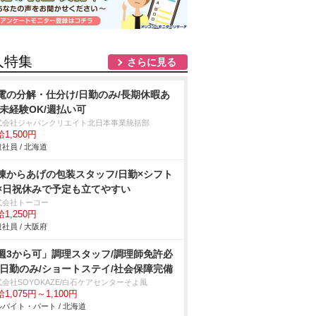
人特集
さらに見る
電の分解・仕分け/日勤のみ/長期休暇あ
/未経験OK/週払い可
式会社ジャパンクリエイト北日本事業統括部
1,500円
社員 / 北海道
凍からあげの包装スタッフ/日勤×シフト
×日祝休みで予定も立てやすい
式会社トーコー
1,250円
社員 / 大阪府
週3から可」調理スタッフ/調理師免許必
/日勤のみ/ショートステイ/社会保障完備
会社SOYOKAZE/白石ケアセンターそよ風
1,075円～1,100円
バイト・パート / 北海道