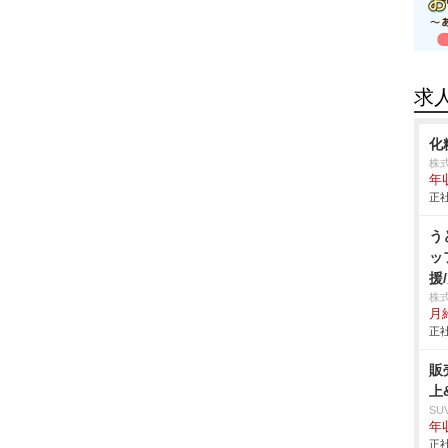
求
化
株
年
正社
う
ッ
援
株
月
正社
販
上
SU
年収
正社