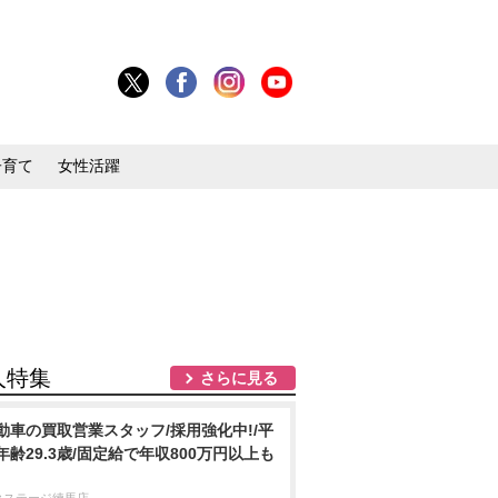
子育て
女性活躍
人特集
さらに見る
動車の買取営業スタッフ/採用強化中!/平
年齢29.3歳/固定給で年収800万円以上も