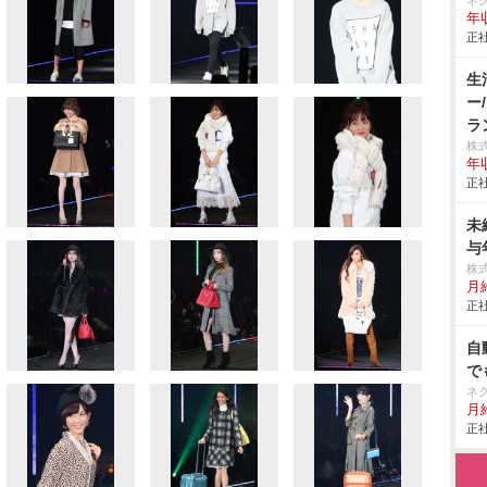
ネ
年収
正社
生
ー
ラ
株
年
正社
未
与
株
月
正社
自
で
ネ
月給
正社