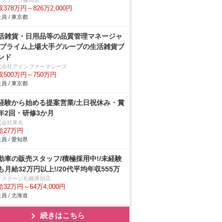
クステージ練馬店
378万円～826万2,000円
員 / 東京都
活雑貨・日用品等の品質管理マネージャ
/プライム上場大手グループの生活雑貨ブ
ンド
式会社アインファーマシーズ
収500万円～750万円
員 / 東京都
経験から始める提案営業/土日祝休み・賞
年2回・研修3か月
式会社東名
給27万円
員 / 愛知県
動車の販売スタッフ/積極採用中!/未経験
も月給32万円以上!/20代平均年収555万
クステージ札幌厚別店
32万円～64万4,000円
員 / 北海道
続きはこちら