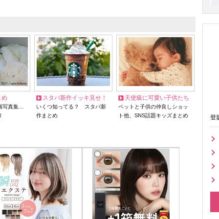
とめ
スタバ新作イッキ見せ！
天使級に可愛い子供たち
猫写真集…
いくつ知ってる？ スタバ新
ペットと子供の仲良しショッ
リ
作まとめ
ト他、SNS話題キッズまとめ
登