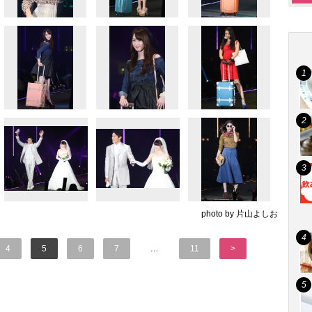
photo by 片山よしお
4
5
6
7
…
11
>