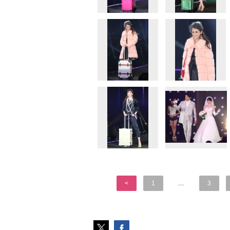
<
1
…
3