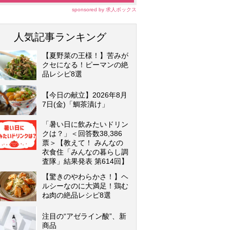
sponsored by 求人ボックス
人気記事ランキング
【夏野菜の王様！】苦みが
クセになる！ピーマンの絶
品レシピ8選
【今日の献立】2026年8月
7日(金)「鯛茶漬け」
「暑い日に飲みたいドリン
クは？」＜回答数38,386
票＞【教えて！ みんなの
衣食住「みんなの暮らし調
査隊」結果発表 第614回】
【驚きのやわらかさ！】ヘ
ルシーなのに大満足！鶏む
ね肉の絶品レシピ8選
注目の“アゼライン酸”、新
商品