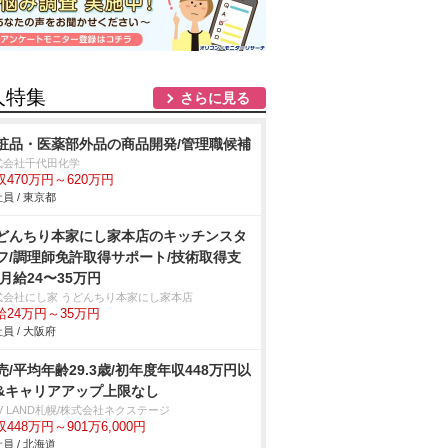
人特集
さらに見る
粧品・医薬部外品の商品開発/管理職候補
式会社千代田化学
収470万円～620万円
員 / 東京都
どんちり本家にし家本店のキッチンスタ
フ/調理師免許取得サポート/技術取得支
/月給24〜35万円
式会社にし家 うどんちり本家にし家本店
給24万円～35万円
員 / 大阪府
売/平均年齢29.3歳/初年度年収448万円以
&キャリアアップ上限なし
V LAND札幌/株式会社ネクステージ
448万円～901万6,000円
員 / 北海道