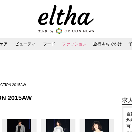
ケア
ビューティ
フード
ファッション
旅行＆おでかけ
ンケア
ダイエット・ボディケア
ヘアスタイル・ヘアアレンジ
ECTION 2015AW
ON 2015AW
求
自
均
可