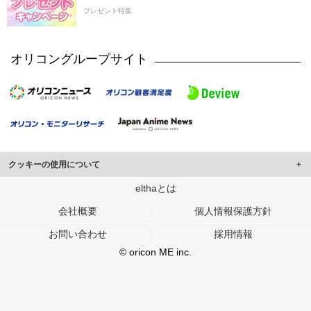
プレゼント特集
オリコングループサイト
クッキーの使用について
このサイトでは Cookie を使用して、ユーザーに合わせたコンテンツや広告の
elthaとは
表示、ソーシャル メディア機能の提供、広告の表示回数やクリック数の測定を
会社概要
個人情報保護方針
行っています。
また、ユーザーによるサイトの利用状況についても情報を収集し、ソーシャル
お問い合わせ
採用情報
メディアや広告配信、データ解析の各パートナーに提供しています。
各パートナーは、この情報とユーザーが各パートナーに提供した他の情報や、
© oricon ME inc.
ユーザーが各パートナーのサービスを使用したときに収集した他の情報を組み
合わせて使用することがあります。