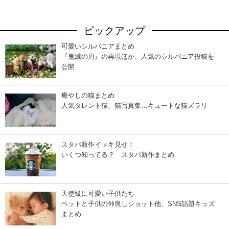
ピックアップ
可愛いシルバニアまとめ
『鬼滅の刃』の再現ほか、人気のシルバニア投稿を
公開
癒やしの猫まとめ
人気タレント猫、猫写真集…キュートな猫ズラリ
スタバ新作イッキ見せ！
いくつ知ってる？ スタバ新作まとめ
天使級に可愛い子供たち
ペットと子供の仲良しショット他、SNS話題キッズ
まとめ