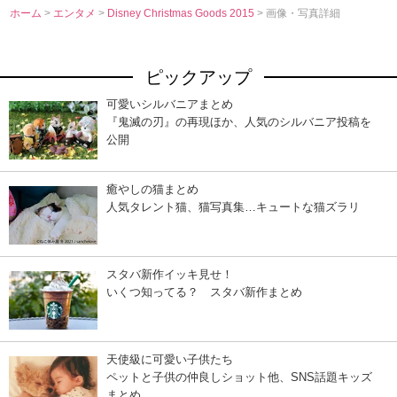
ホーム
>
エンタメ
>
Disney Christmas Goods 2015
> 画像・写真詳細
ピックアップ
可愛いシルバニアまとめ
『鬼滅の刃』の再現ほか、人気のシルバニア投稿を
公開
癒やしの猫まとめ
人気タレント猫、猫写真集…キュートな猫ズラリ
スタバ新作イッキ見せ！
いくつ知ってる？ スタバ新作まとめ
天使級に可愛い子供たち
ペットと子供の仲良しショット他、SNS話題キッズ
まとめ