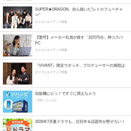
SUPER★DRAGON、自ら描いた”レトロフューチャ
ー”
オリコンタイアップ特集
【驚愕】メーカー社員が推す「10万円台」神コスパ
PC
オリコンタイアップ特集
『VIVANT』限定ウオッチ、プロデューサーの感想は
オリコンタイアップ特集
自販機にピッ！ですぐに買えちゃう
（PR）ジハンピ
2026年7月夏ドラマも、注目作＆話題作が勢ぞろい！