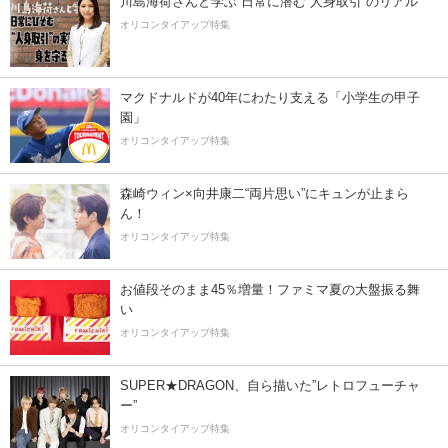
川島海荷さんと学ぶ 日常に潜む“人身取引”のリアル
オリコンタイアップ特集
マクドナルドが40年にわたり支える「小学生の甲子
園」
オリコンタイアップ特集
森崎ウィン×向井康二“両片思い”にキュンが止まら
ん！
オリコンタイアップ特集
お値段そのまま45％増量！ファミマ夏の大盤振る舞
い
オリコンタイアップ特集
SUPER★DRAGON、自ら描いた”レトロフューチャ
ー”
オリコンタイアップ特集