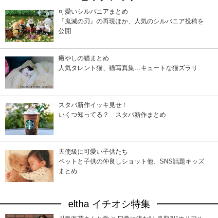
可愛いシルバニアまとめ
『鬼滅の刃』の再現ほか、人気のシルバニア投稿を
公開
癒やしの猫まとめ
人気タレント猫、猫写真集…キュートな猫ズラリ
スタバ新作イッキ見せ！
いくつ知ってる？ スタバ新作まとめ
天使級に可愛い子供たち
ペットと子供の仲良しショット他、SNS話題キッズ
まとめ
eltha イチオシ特集