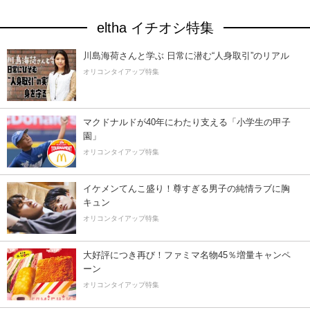
eltha イチオシ特集
川島海荷さんと学ぶ 日常に潜む“人身取引”のリアル
オリコンタイアップ特集
マクドナルドが40年にわたり支える「小学生の甲子
園」
オリコンタイアップ特集
イケメンてんこ盛り！尊すぎる男子の純情ラブに胸
キュン
オリコンタイアップ特集
大好評につき再び！ファミマ名物45％増量キャンペ
ーン
オリコンタイアップ特集