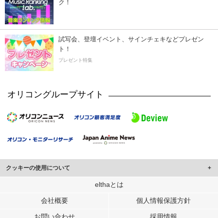
ク！
試写会、登壇イベント、サインチェキなどプレゼン
ト！
プレゼント特集
オリコングループサイト
クッキーの使用について
このサイトでは Cookie を使用して、ユーザーに合わせたコンテンツや広告の
elthaとは
表示、ソーシャル メディア機能の提供、広告の表示回数やクリック数の測定を
会社概要
個人情報保護方針
行っています。
また、ユーザーによるサイトの利用状況についても情報を収集し、ソーシャル
お問い合わせ
採用情報
メディアや広告配信、データ解析の各パートナーに提供しています。