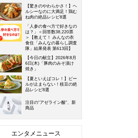
【驚きのやわらかさ！】ヘ
ルシーなのに大満足！鶏む
ね肉の絶品レシピ8選
「人参の食べ方で好きなの
は？」＜回答数38,220票
＞【教えて！ みんなの衣
食住「みんなの暮らし調査
隊」結果発表 第613回】
【今日の献立】2026年8月
6日(木)「豚肉のみそ漬け
焼き」
【夏といえばコレ！】ビー
ルが止まらない！枝豆の絶
品レシピ8選
注目の“アゼライン酸”、新
商品
エンタメニュース