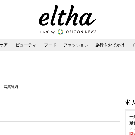
ケア
ビューティ
フード
ファッション
旅行＆おでかけ
ンケア
ダイエット・ボディケア
ヘアスタイル・ヘアアレンジ
像・写真詳細
求
一
勤
マ
時給