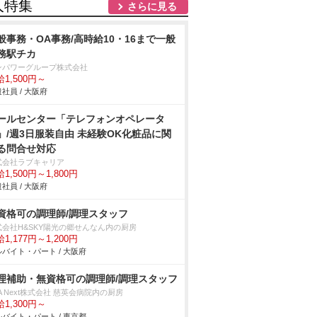
人特集
さらに見る
般事務・OA事務/高時給10・16まで一般
務駅チカ
ンパワーグループ株式会社
1,500円～
社員 / 大阪府
ールセンター「テレフォンオペレータ
」/週3日服装自由 未経験OK化粧品に関
る問合せ対応
式会社ラブキャリア
1,500円～1,800円
社員 / 大阪府
資格可の調理師/調理スタッフ
式会社H&SKY陽光の郷せんなん内の厨房
1,177円～1,200円
バイト・パート / 大阪府
理補助・無資格可の調理師/調理スタッフ
A Next株式会社 慈英会病院内の厨房
1,300円～
バイト・パート / 東京都