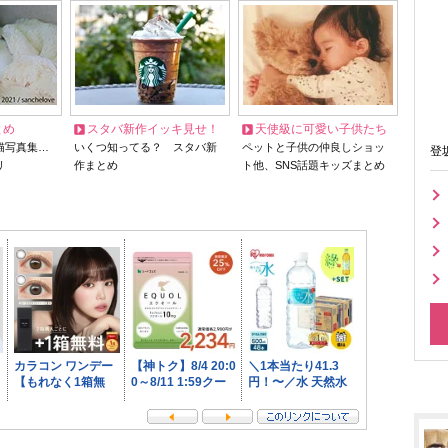
とめ
スタバ新作イッキ見せ！
天使級に可愛い子供たち
猫写真集…
いくつ知ってる？ スタバ新
ペットと子供の仲良しショッ
登
リ
作まとめ
ト他、SNS話題キッズまとめ