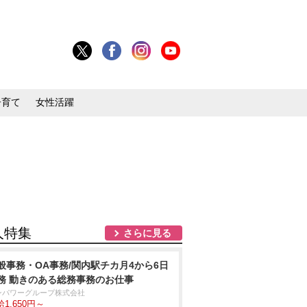
子育て
女性活躍
人特集
さらに見る
般事務・OA事務/関内駅チカ月4から6日
務 動きのある総務事務のお仕事
ンパワーグループ株式会社
1,650円～