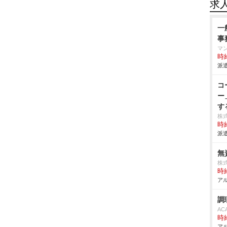
求
一
事
マ
時給
派遣
コ
ー
す
株
時給
派遣
無
株
時給
アル
調
AC
時給
アル