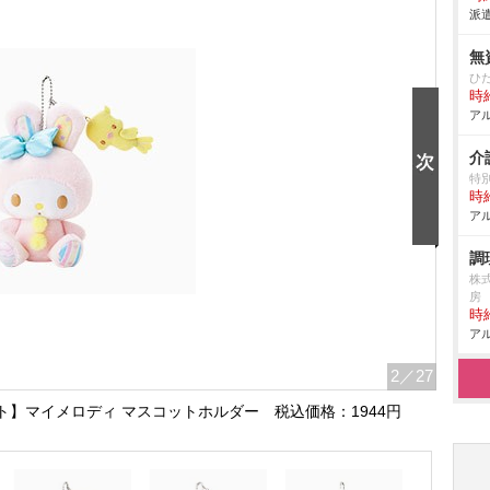
派遣
無
ひ
時給
アル
介
特
時給
アル
調
株
房
時給
アル
2
／27
ト】マイメロディ マスコットホルダー 税込価格：1944円