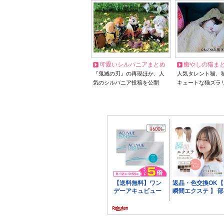
可愛いシルバニアまとめ
癒やしの猫ま
『鬼滅の刃』の再現ほか、人
人気タレント猫、
気のシルバニア投稿を公開
キュートな猫ズラ