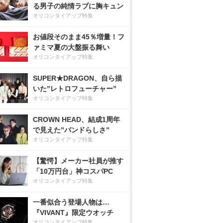
る男子の純情ラブに胸キュン
オリコンタイアップ特集
お値段そのまま45％増量！フ
ァミマ夏の大盤振る舞い
オリコンタイアップ特集
SUPER★DRAGON、自ら描
いた”レトロフューチャー”
オリコンタイアップ特集
CROWN HEAD、結成1周年
で見えた”バンドらしさ”
オリコンタイアップ特集
【驚愕】メーカー社員が推す
「10万円台」神コスパPC
オリコンタイアップ特集
一番似合う登場人物は…
『VIVANT』限定ウオッチ
オリコンタイアップ特集