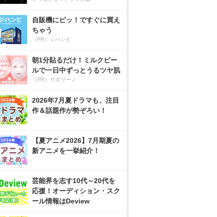
自販機にピッ！ですぐに買え
ちゃう
（PR）ジハンピ
朝1分貼るだけ！ミルクピー
ルで一日中ずっとうるツヤ肌
（PR）サボリーノ
2026年7月夏ドラマも、注目
作＆話題作が勢ぞろい！
【夏アニメ2026】7月期夏の
新アニメを一挙紹介！
芸能界を志す10代～20代を
応援！オーディション・スク
ール情報はDeview