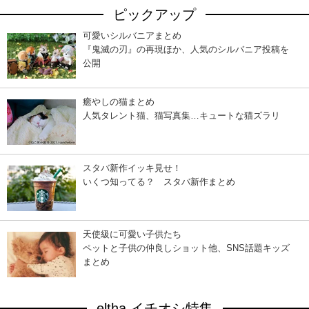
ピックアップ
可愛いシルバニアまとめ
『鬼滅の刃』の再現ほか、人気のシルバニア投稿を
公開
癒やしの猫まとめ
人気タレント猫、猫写真集…キュートな猫ズラリ
スタバ新作イッキ見せ！
いくつ知ってる？ スタバ新作まとめ
天使級に可愛い子供たち
ペットと子供の仲良しショット他、SNS話題キッズ
まとめ
eltha イチオシ特集