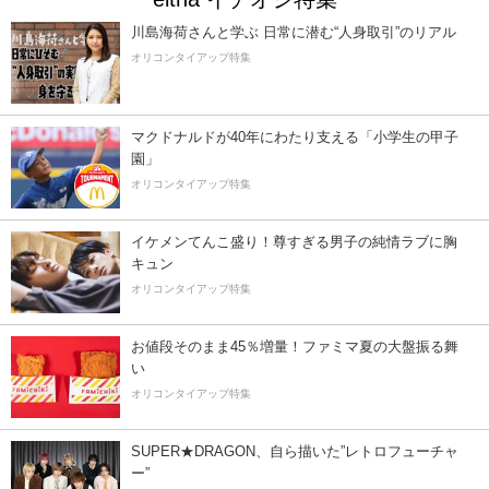
川島海荷さんと学ぶ 日常に潜む“人身取引”のリアル
オリコンタイアップ特集
マクドナルドが40年にわたり支える「小学生の甲子
園」
オリコンタイアップ特集
イケメンてんこ盛り！尊すぎる男子の純情ラブに胸
キュン
オリコンタイアップ特集
お値段そのまま45％増量！ファミマ夏の大盤振る舞
い
オリコンタイアップ特集
SUPER★DRAGON、自ら描いた”レトロフューチャ
ー”