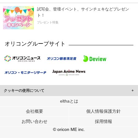
試写会、登壇イベント、サインチェキなどプレゼン
ト！
プレゼント特集
オリコングループサイト
クッキーの使用について
このサイトでは Cookie を使用して、ユーザーに合わせたコンテンツや広告の
elthaとは
表示、ソーシャル メディア機能の提供、広告の表示回数やクリック数の測定を
会社概要
個人情報保護方針
行っています。
また、ユーザーによるサイトの利用状況についても情報を収集し、ソーシャル
お問い合わせ
採用情報
メディアや広告配信、データ解析の各パートナーに提供しています。
各パートナーは、この情報とユーザーが各パートナーに提供した他の情報や、
© oricon ME inc.
ユーザーが各パートナーのサービスを使用したときに収集した他の情報を組み
合わせて使用することがあります。