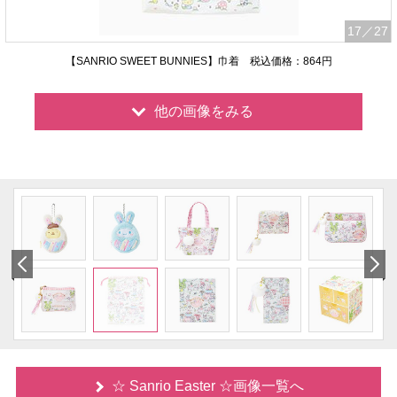
17
／27
【SANRIO SWEET BUNNIES】巾着 税込価格：864円
他の画像をみる
☆ Sanrio Easter ☆画像一覧へ