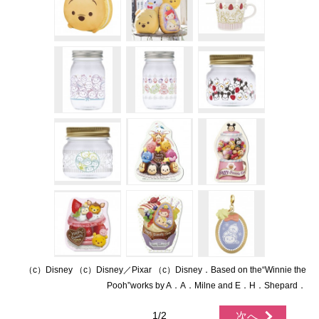
（c）Disney （c）Disney／Pixar （c）Disney．Based on the“Winnie the
Pooh”works by A．A．Milne and E．H．Shepard．
1/2
次へ