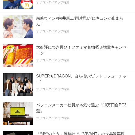
オリコンタイアップ特集
森崎ウィン×向井康二“両片思い”にキュンが止まら
ん！
オリコンタイアップ特集
大好評につき再び！ファミマ名物45％増量キャンペ
ーン
オリコンタイアップ特集
SUPER★DRAGON、自ら描いた”レトロフューチャ
ー”
オリコンタイアップ特集
パソコンメーカー社員が本気で選ぶ「10万円台PC3
選」
オリコンタイアップ特集
「別班のよう」腕時計で『VIVANT』の世界観再現