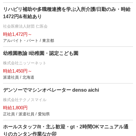
リハビリ補助や多職種連携を学ぶ入所介護/日勤のみ・時給
1472円&有給あり
社会医療法人財団 仁医会
時給1,472円～
アルバイト・パート / 東京都
幼稚園教諭 l幼稚園・認定こども園
株式会社ニッソーネット
時給1,450円～
派遣社員 / 北海道
デンソーでマシンオペレーター denso aichi
株式会社テクノスマイル
時給1,800円
正社員 / 派遣社員 / 愛知県
ホールスタッフ/lt・主ふ歓迎・gt・2時間OKマニュアル通
りのカンタン作業なか卯