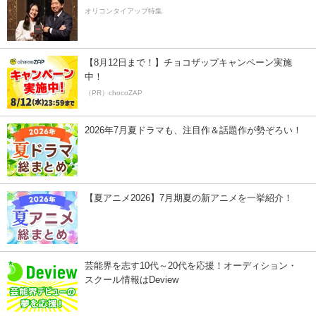
オリコンタイアップ特集
【8月12日まで！】チョコザップキャンペーン実施
中！
（PR）chocoZAP
2026年7月夏ドラマも、注目作＆話題作が勢ぞろい！
【夏アニメ2026】7月期夏の新アニメを一挙紹介！
芸能界を志す10代～20代を応援！オーディション・
スクール情報はDeview