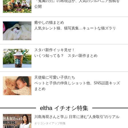
『鬼滅の刃』の再現ほか、人気のシルバニア投稿を
公開
癒やしの猫まとめ
人気タレント猫、猫写真集…キュートな猫ズラリ
スタバ新作イッキ見せ！
いくつ知ってる？ スタバ新作まとめ
天使級に可愛い子供たち
ペットと子供の仲良しショット他、SNS話題キッズ
まとめ
eltha イチオシ特集
川島海荷さんと学ぶ 日常に潜む“人身取引”のリアル
オリコンタイアップ特集