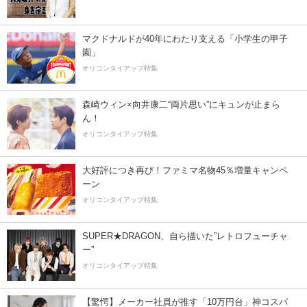
マクドナルドが40年にわたり支える「小学生の甲子
園」
オリコンタイアップ特集
森崎ウィン×向井康二“両片思い”にキュンが止まら
ん！
オリコンタイアップ特集
大好評につき再び！ファミマ名物45％増量キャンペ
ーン
オリコンタイアップ特集
SUPER★DRAGON、自ら描いた”レトロフューチャ
ー”
オリコンタイアップ特集
【驚愕】メーカー社員が推す「10万円台」神コスパ