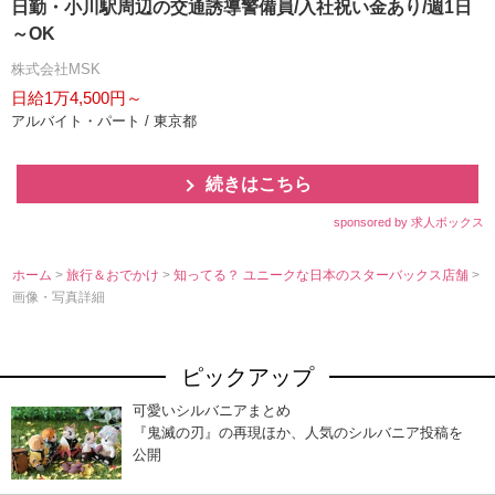
日勤・小川駅周辺の交通誘導警備員/入社祝い金あり/週1日
～OK
株式会社MSK
日給1万4,500円～
アルバイト・パート / 東京都
続きはこちら
sponsored by 求人ボックス
ホーム
>
旅行＆おでかけ
>
知ってる？ ユニークな日本のスターバックス店舗
>
画像・写真詳細
ピックアップ
可愛いシルバニアまとめ
『鬼滅の刃』の再現ほか、人気のシルバニア投稿を
公開