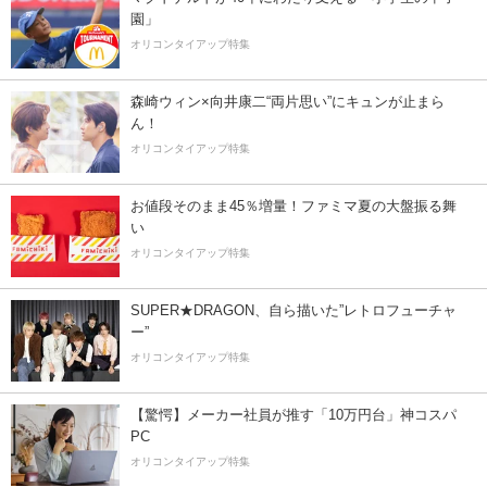
園」
オリコンタイアップ特集
森崎ウィン×向井康二“両片思い”にキュンが止まら
ん！
オリコンタイアップ特集
お値段そのまま45％増量！ファミマ夏の大盤振る舞
い
オリコンタイアップ特集
SUPER★DRAGON、自ら描いた”レトロフューチャ
ー”
オリコンタイアップ特集
【驚愕】メーカー社員が推す「10万円台」神コスパ
PC
オリコンタイアップ特集