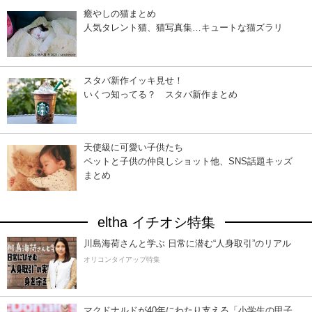
癒やしの猫まとめ
人気タレント猫、猫写真集…キュートな猫ズラリ
スタバ新作イッキ見せ！
いくつ知ってる？ スタバ新作まとめ
天使級に可愛い子供たち
ペットと子供の仲良しショット他、SNS話題キッズ
まとめ
eltha イチオシ特集
川島海荷さんと学ぶ 日常に潜む“人身取引”のリアル
オリコンタイアップ特集
マクドナルドが40年にわたり支える「小学生の甲子