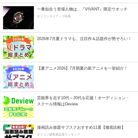
一番似合う登場人物は…『VIVANT』限定ウオッチ
オリコンタイアップ特集
2026年7月夏ドラマも、注目作＆話題作が勢ぞろい！
【夏アニメ2026】7月期夏の新アニメを一挙紹介！
芸能界を志す10代～20代を応援！オーディション・
スクール情報はDeview
漫画読み放題サブスクおすすめ11選【徹底比較】
オリコン顧客満足度ランキング