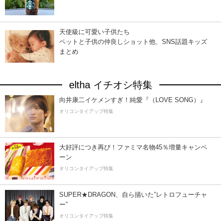
天使級に可愛い子供たち
ペットと子供の仲良しショット他、SNS話題キッズ
まとめ
eltha イチオシ特集
向井康二イケメンすぎ！純愛『（LOVE SONG）』
オリコンタイアップ特集
大好評につき再び！ファミマ名物45％増量キャンペ
ーン
オリコンタイアップ特集
SUPER★DRAGON、自ら描いた”レトロフューチャ
ー”
オリコンタイアップ特集