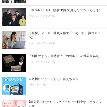
CROWN HEAD、結成1周年で見えた”バンドらしさ”
オリコンタイアップ特集
【驚愕】メーカー社員が推す「10万円台」神コスパ
PC
オリコンタイアップ特集
「別班のよう」腕時計で『VIVANT』の世界観再現
オリコンタイアップ特集
自販機にピッ！ですぐに買えちゃう
（PR）ジハンピ
朝1分貼るだけ！ミルクピールで一日中ずっとうるツ
ヤ肌