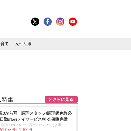
子育て
女性活躍
人特集
さらに見る
週3から可」調理スタッフ/調理師免許必
/日勤のみ/デイサービス/社会保障完備
会社SOYOKAZE/白石ケアセンターそよ風
1,075円～1,100円