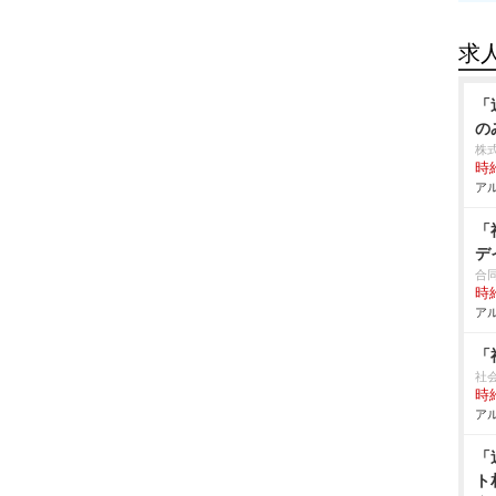
求
「
の
株
時給
アル
「
デ
合
時給
アル
「
社
時給
アル
「
ト