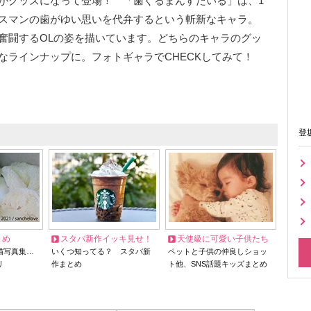
がグッズになって登場！ 「歯ぐるまんすたいる」は、1
スマンの歯がゆい思いを代弁するという斬新なキャラ。
奮闘するOLの姿を描いています。どちらのキャラのグッ
なラインナップに。フォトギャラでCHECKしてみて！
登
とめ
スタバ新作イッキ見せ！
天使級に可愛い子供たち
猫写真集…
いくつ知ってる？ スタバ新
ペットと子供の仲良しショッ
リ
作まとめ
ト他、SNS話題キッズまとめ