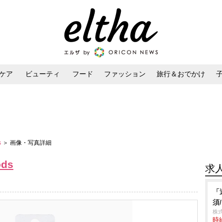
ケア
ビューティ
フード
ファッション
旅行＆おでかけ
ンケア
ダイエット・ボディケア
ヘアスタイル・ヘアアレンジ
s
＞ 画像・写真詳細
ods
求
「
須
株式
時給