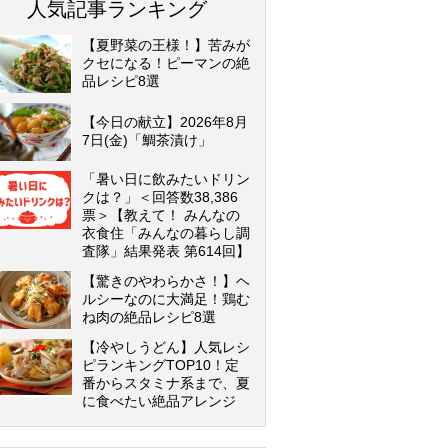
人気記事ランキング
【夏野菜の王様！】苦みが
クセになる！ピーマンの絶
品レシピ8選
【今日の献立】2026年8月
7日(金)「鯛茶漬け」
「暑い日に飲みたいドリン
クは？」＜回答数38,386
票＞【教えて！ みんなの
衣食住「みんなの暮らし調
査隊」結果発表 第614回】
【驚きのやわらかさ！】ヘ
ルシーなのに大満足！鶏む
ね肉の絶品レシピ8選
【冷やしうどん】人気レシ
ピランキングTOP10！定
番からスタミナ系まで、夏
に食べたい絶品アレンジ