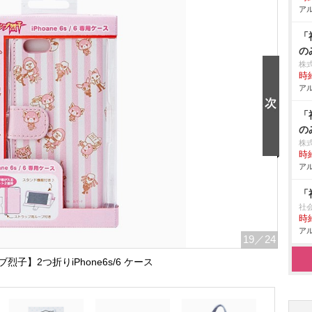
アル
「
の
株
時給
アル
「
の
株
時給
アル
「
社
時給
アル
19
／24
烈子】2つ折りiPhone6s/6 ケース