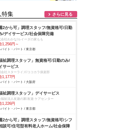
人特集
さらに見る
週2から可」調理スタッフ/無資格可/日勤
み/デイサービス/社会保障完備
式会社わかな/ルイーダの家もも
1,256円～
バイト・パート / 東京都
福祉調理スタッフ」無資格可/日勤のみ/
イサービス
同会社スターライズ/ココカラ俱楽部
1,177円
バイト・パート / 大阪府
福祉調理スタッフ」デイサービス
会福祉法人友遊の家/友遊 ケアセンター
1,226円
バイト・パート / 東京都
週2から可」調理スタッフ/無資格可/シフ
相談可/住宅型有料老人ホーム/社会保障