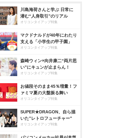
川島海荷さんと学ぶ 日常に
潜む“人身取引”のリアル
オリコンタイアップ特集
マクドナルドが40年にわたり
支える「小学生の甲子園」
オリコンタイアップ特集
森崎ウィン×向井康二“両片思
い”にキュンが止まらん！
オリコンタイアップ特集
お値段そのまま45％増量！フ
ァミマ夏の大盤振る舞い
オリコンタイアップ特集
SUPER★DRAGON、自ら描
いた”レトロフューチャー”
オリコンタイアップ特集
パソコンメーカー社員が本気