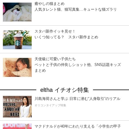
癒やしの猫まとめ
人気タレント猫、猫写真集…キュートな猫ズラリ
スタバ新作イッキ見せ！
いくつ知ってる？ スタバ新作まとめ
天使級に可愛い子供たち
ペットと子供の仲良しショット他、SNS話題キッズ
まとめ
eltha イチオシ特集
川島海荷さんと学ぶ 日常に潜む“人身取引”のリアル
オリコンタイアップ特集
マクドナルドが40年にわたり支える「小学生の甲子