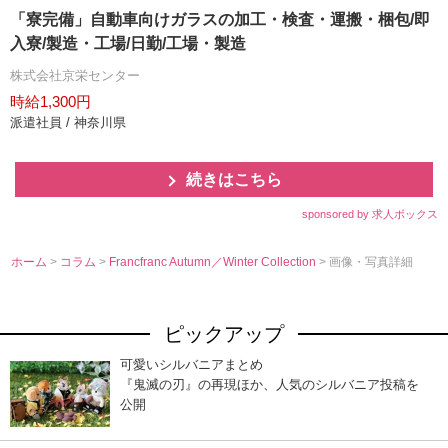
「寮完備」自動車向けガラスの加工・検査・運搬・梱包/即
入寮/製造・工場/日勤/工場・製造
株式会社京栄センター
時給1,300円
派遣社員 / 神奈川県
続きはこちら
sponsored by 求人ボックス
ホーム
>
コラム
>
Francfranc Autumn／Winter Collection
> 画像・写真詳細
ピックアップ
可愛いシルバニアまとめ
『鬼滅の刃』の再現ほか、人気のシルバニア投稿を
公開