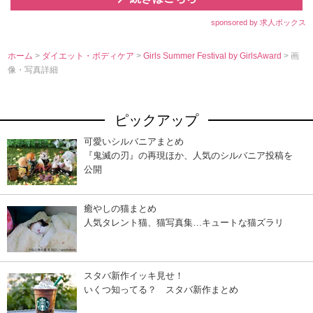
sponsored by 求人ボックス
ホーム
>
ダイエット・ボディケア
>
Girls Summer Festival by GirlsAward
> 画
像・写真詳細
ピックアップ
可愛いシルバニアまとめ
『鬼滅の刃』の再現ほか、人気のシルバニア投稿を
公開
癒やしの猫まとめ
人気タレント猫、猫写真集…キュートな猫ズラリ
スタバ新作イッキ見せ！
いくつ知ってる？ スタバ新作まとめ