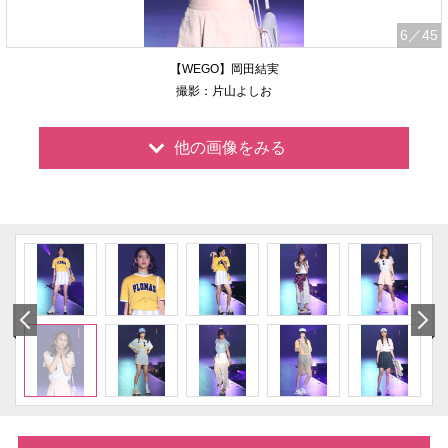
6
／45
【WEGO】岡田結実
撮影：片山よしお
他の画像をみる