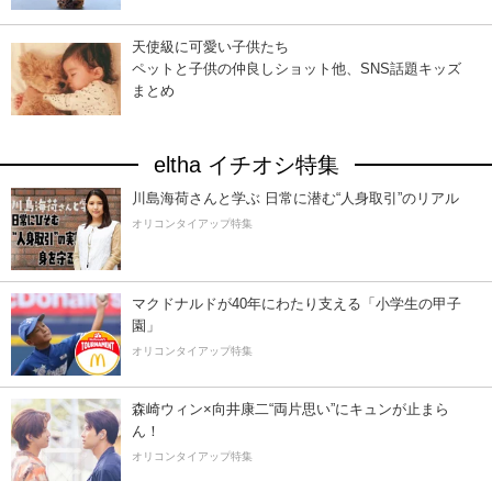
天使級に可愛い子供たち
ペットと子供の仲良しショット他、SNS話題キッズ
まとめ
eltha イチオシ特集
川島海荷さんと学ぶ 日常に潜む“人身取引”のリアル
オリコンタイアップ特集
マクドナルドが40年にわたり支える「小学生の甲子
園」
オリコンタイアップ特集
森崎ウィン×向井康二“両片思い”にキュンが止まら
ん！
オリコンタイアップ特集