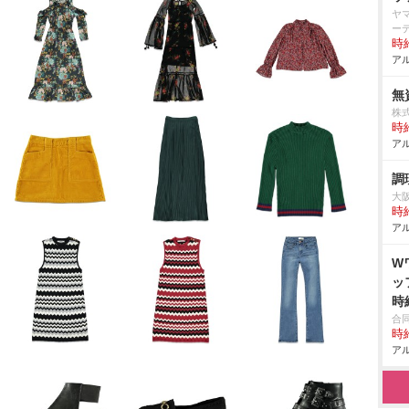
ヤ
ー
時給
アル
無
株
時給
アル
調
大
時給
アル
W
ッ
時
合
時給
アル