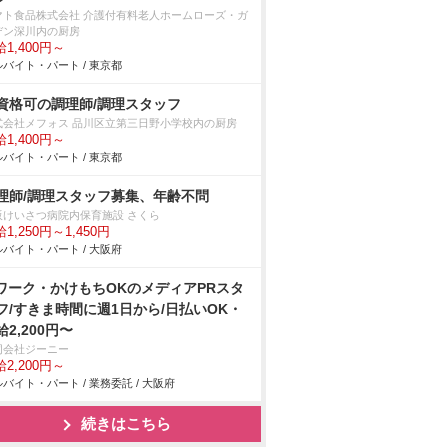
マト食品株式会社 介護付有料老人ホームローズ・ガ
デン深川内の厨房
1,400円～
バイト・パート / 東京都
資格可の調理師/調理スタッフ
式会社メフォス 品川区立第三日野小学校内の厨房
1,400円～
バイト・パート / 東京都
理師/調理スタッフ募集、年齢不問
阪けいさつ病院内保育施設 さくら
1,250円～1,450円
バイト・パート / 大阪府
ワーク・かけもちOKのメディアPRスタ
フ/すきま時間に週1日から/日払いOK・
給2,200円〜
同会社ジーニー
2,200円～
バイト・パート / 業務委託 / 大阪府
続きはこちら