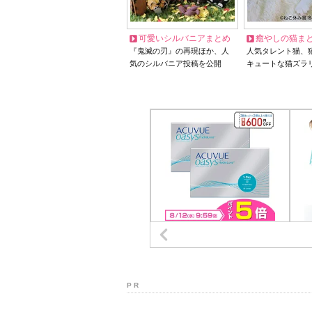
可愛いシルバニアまとめ
癒やしの猫ま
『鬼滅の刃』の再現ほか、人
人気タレント猫、
気のシルバニア投稿を公開
キュートな猫ズラ
P R