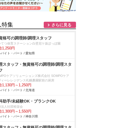
人特集
さらに見る
資格可の調理師/調理スタッフ
いてつ保育ステーション白壁尼ケ坂ぽっぽ園
1,250円
バイト・パート / 愛知県
理スタッフ・無資格可の調理師/調理スタ
フ
OMPOケアソリューションズ株式会社 SOMPOケア
ヴィーレレジデンス札幌桑園駅前の厨房
1,130円～1,250円
バイト・パート / 北海道
科助手/未経験OK・ブランクOK
療法人社団裕栄会
1,300円～1,550円
バイト・パート / 神奈川県
理スタッフ・無資格可の調理師/調理スタ