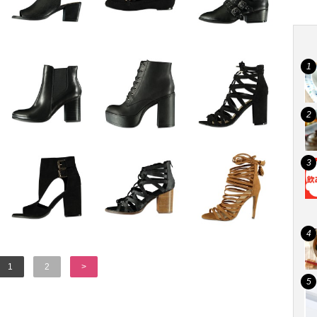
1
2
>