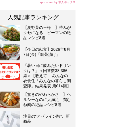
sponsored by 求人ボックス
人気記事ランキング
【夏野菜の王様！】苦みが
クセになる！ピーマンの絶
品レシピ8選
【今日の献立】2026年8月
7日(金)「鯛茶漬け」
「暑い日に飲みたいドリン
クは？」＜回答数38,386
票＞【教えて！ みんなの
衣食住「みんなの暮らし調
査隊」結果発表 第614回】
【驚きのやわらかさ！】ヘ
ルシーなのに大満足！鶏む
ね肉の絶品レシピ8選
注目の“アゼライン酸”、新
商品