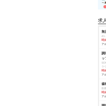
求
無
め
時給
アル
調
ッ
S
ラ
時給
アル
歯
医
時給
アル
調