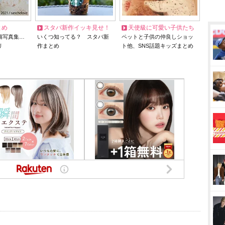
とめ
スタバ新作イッキ見せ！
天使級に可愛い子供たち
猫写真集…
いくつ知ってる？ スタバ新
ペットと子供の仲良しショッ
リ
作まとめ
ト他、SNS話題キッズまとめ