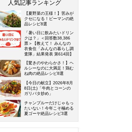
人気記事ランキング
【夏野菜の王様！】苦みが
クセになる！ピーマンの絶
品レシピ8選
「暑い日に飲みたいドリン
クは？」＜回答数38,386
票＞【教えて！ みんなの
衣食住「みんなの暮らし調
査隊」結果発表 第614回】
【驚きのやわらかさ！】ヘ
ルシーなのに大満足！鶏む
ね肉の絶品レシピ8選
【今日の献立】2026年8月
8日(土)「牛肉とコーンの
ガリバタ炒め」
チャンプルーだけじゃもっ
たいない！今年こそ極める
夏ゴーヤ絶品レシピ3選