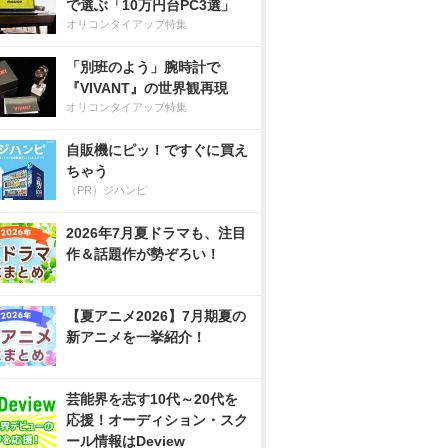
で選ぶ「10万円台PC3選」
オリコンタイアップ特集
「別班のよう」腕時計で
『VIVANT』の世界観再現
オリコンタイアップ特集
自販機にピッ！ですぐに買え
ちゃう
（PR）ジハンピ
2026年7月夏ドラマも、注目
作＆話題作が勢ぞろい！
【夏アニメ2026】7月期夏の
新アニメを一挙紹介！
芸能界を志す10代～20代を
応援！オーディション・スク
ール情報はDeview