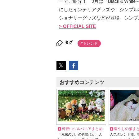
ーでご紹介！ 9月は「Black＆Wh
にしたインテリアグッズや、シンプル
ショナリーグッズなどが登場。シンプ
> OFFICIAL SITE
タグ
#トレンド
おすすめコンテンツ
可愛いシルバニアまとめ
癒やしの猫ま
『鬼滅の刃』の再現ほか、人
人気タレント猫、