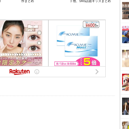
リ
作まとめ
ト他、SNS話題キッズまとめ