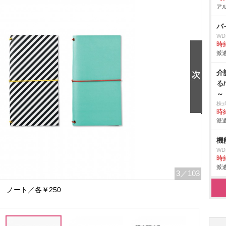
アル
バ
W
時給
派遣
介
る
～
株
時給
派遣
機
W
時給
派遣
3
／103
ノート／各￥250