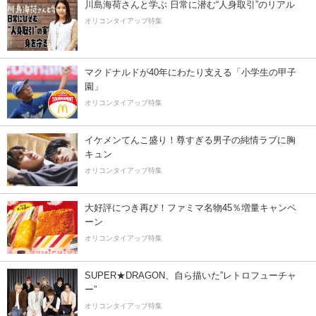
川島海荷さんと学ぶ 日常に潜む“人身取引”のリアル
オリコンタイアップ特集
マクドナルドが40年にわたり支える「小学生の甲子
園」
オリコンタイアップ特集
イケメンてんこ盛り！尊すぎる男子の純情ラブに胸
キュン
オリコンタイアップ特集
大好評につき再び！ファミマ名物45％増量キャンペ
ーン
オリコンタイアップ特集
SUPER★DRAGON、自ら描いた”レトロフューチャ
ー”
オリコンタイアップ特集