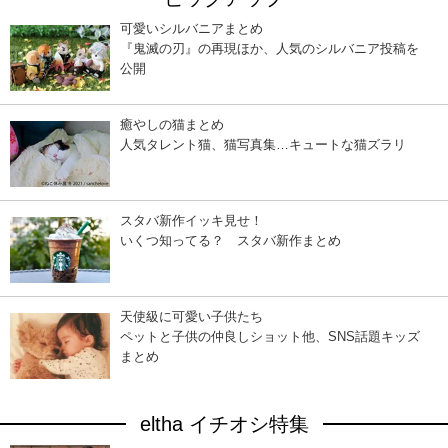
可愛いシルバニアまとめ
『鬼滅の刃』の再現ほか、人気のシルバニア投稿を
公開
癒やしの猫まとめ
人気タレント猫、猫写真集…キュートな猫ズラリ
スタバ新作イッキ見せ！
いくつ知ってる？ スタバ新作まとめ
天使級に可愛い子供たち
ペットと子供の仲良しショット他、SNS話題キッズ
まとめ
eltha イチオシ特集