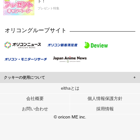
ト！
プレゼント特集
オリコングループサイト
クッキーの使用について
このサイトでは Cookie を使用して、ユーザーに合わせたコンテンツや広告の
elthaとは
表示、ソーシャル メディア機能の提供、広告の表示回数やクリック数の測定を
会社概要
個人情報保護方針
行っています。
また、ユーザーによるサイトの利用状況についても情報を収集し、ソーシャル
お問い合わせ
採用情報
メディアや広告配信、データ解析の各パートナーに提供しています。
各パートナーは、この情報とユーザーが各パートナーに提供した他の情報や、
© oricon ME inc.
ユーザーが各パートナーのサービスを使用したときに収集した他の情報を組み
合わせて使用することがあります。