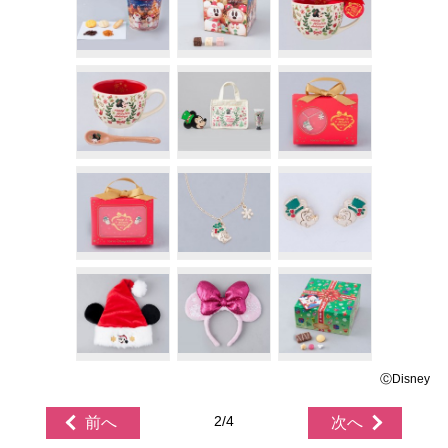
ⒸDisney
2/4
前へ
次へ