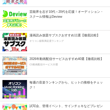
芸能界を志す10代～20代を応援！オーディション・
スクール情報はDeview
漫画読み放題サブスクおすすめ11選【徹底比較】
オリコン顧客満足度ランキング
2026年動画配信サービスおすすめ40選【徹底比較】
CS動画配信サービス20選
毎週の音楽ランキングから、ヒットの推移をチェッ
ク！
試写会、登壇イベント、サインチェキなどプレゼン