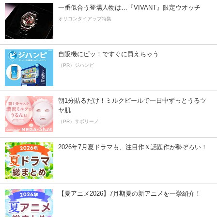
一番似合う登場人物は…『VIVANT』限定ウオッチ
オリコンタイアップ特集
自販機にピッ！ですぐに買えちゃう
（PR）ジハンピ
朝1分貼るだけ！ミルクピールで一日中ずっとうるツ
ヤ肌
（PR）サボリーノ
2026年7月夏ドラマも、注目作＆話題作が勢ぞろい！
【夏アニメ2026】7月期夏の新アニメを一挙紹介！