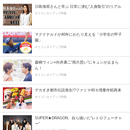
川島海荷さんと学ぶ 日常に潜む“人身取引”のリアル
オリコンタイアップ特集
マクドナルドが40年にわたり支える「小学生の甲子
園」
オリコンタイアップ特集
森崎ウィン×向井康二“両片思い”にキュンが止まら
ん！
オリコンタイアップ特集
デカすぎ都市伝説発生!?ファミマ45％増量作戦再来
オリコンタイアップ特集
SUPER★DRAGON、自ら描いた”レトロフューチャ
ー”