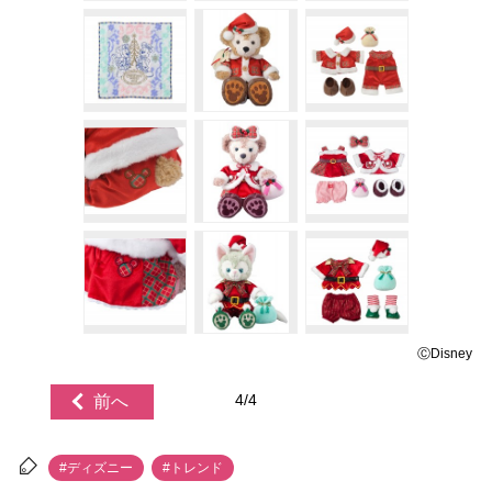
ⒸDisney
4/4
前へ
#ディズニー
#トレンド