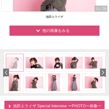
11
／35
池田エライザ
他の画像をみる
池田エライザ Special Interview ーPHOTOー画像一