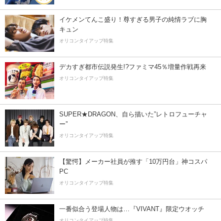
イケメンてんこ盛り！尊すぎる男子の純情ラブに胸
キュン
オリコンタイアップ特集
デカすぎ都市伝説発生!?ファミマ45％増量作戦再来
オリコンタイアップ特集
SUPER★DRAGON、自ら描いた”レトロフューチャ
ー”
オリコンタイアップ特集
【驚愕】メーカー社員が推す「10万円台」神コスパ
PC
オリコンタイアップ特集
一番似合う登場人物は…『VIVANT』限定ウオッチ
オリコンタイアップ特集