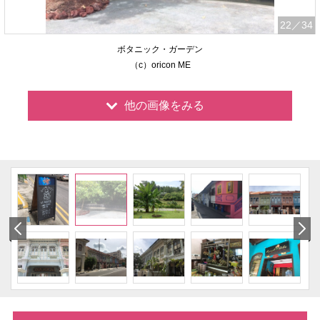
22
／34
ボタニック・ガーデン
（c）oricon ME
他の画像をみる