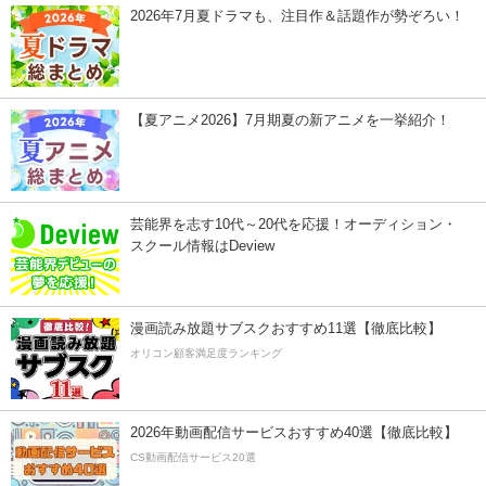
2026年7月夏ドラマも、注目作＆話題作が勢ぞろい！
【夏アニメ2026】7月期夏の新アニメを一挙紹介！
芸能界を志す10代～20代を応援！オーディション・
スクール情報はDeview
漫画読み放題サブスクおすすめ11選【徹底比較】
オリコン顧客満足度ランキング
2026年動画配信サービスおすすめ40選【徹底比較】
CS動画配信サービス20選