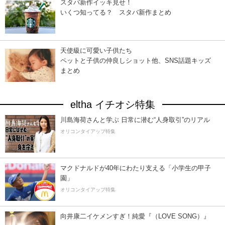
スタバ新作イッキ見せ！
いくつ知ってる？ スタバ新作まとめ
天使級に可愛い子供たち
ペットと子供の仲良しショット他、SNS話題キッズ
まとめ
eltha イチオシ特集
川島海荷さんと学ぶ 日常に潜む“人身取引”のリアル
オリコンタイアップ特集
マクドナルドが40年にわたり支える「小学生の甲子
園」
オリコンタイアップ特集
向井康二イケメンすぎ！純愛『（LOVE SONG）』