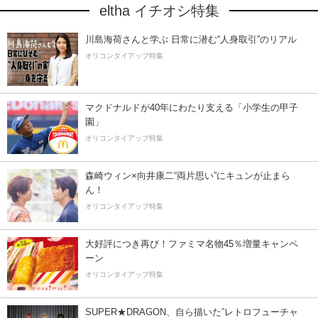
eltha イチオシ特集
川島海荷さんと学ぶ 日常に潜む“人身取引”のリアル
オリコンタイアップ特集
マクドナルドが40年にわたり支える「小学生の甲子
園」
オリコンタイアップ特集
森崎ウィン×向井康二“両片思い”にキュンが止まら
ん！
オリコンタイアップ特集
大好評につき再び！ファミマ名物45％増量キャンペ
ーン
オリコンタイアップ特集
SUPER★DRAGON、自ら描いた”レトロフューチャ