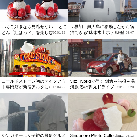
いちご好きなら見逃せない！ とこ
世界初！無人島に移動しながら宿
とん「紅ほっぺ」を楽しむイ...
泊できる“球体水上ホテル”登...
2020.01.17
2018.03.07
コールドストーン初のテイクアウ
Vitz Hybridで行く 鎌倉～箱根～湯
ト専門店が新宿アルタに
河原 春の弾丸ドライブ
2017.04.22
2017.03.23
シンガポール女子旅の最新グルメ
Singapore Photo Collection
2017.02.13