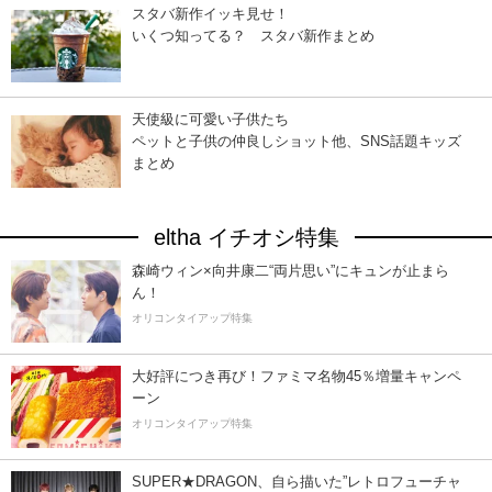
スタバ新作イッキ見せ！
いくつ知ってる？ スタバ新作まとめ
天使級に可愛い子供たち
ペットと子供の仲良しショット他、SNS話題キッズ
まとめ
eltha イチオシ特集
森崎ウィン×向井康二“両片思い”にキュンが止まら
ん！
オリコンタイアップ特集
大好評につき再び！ファミマ名物45％増量キャンペ
ーン
オリコンタイアップ特集
SUPER★DRAGON、自ら描いた”レトロフューチャ