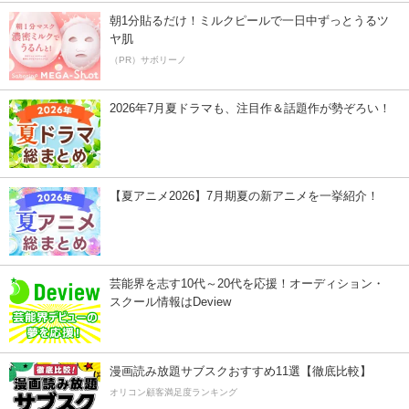
朝1分貼るだけ！ミルクピールで一日中ずっとうるツ
ヤ肌
（PR）サボリーノ
2026年7月夏ドラマも、注目作＆話題作が勢ぞろい！
【夏アニメ2026】7月期夏の新アニメを一挙紹介！
芸能界を志す10代～20代を応援！オーディション・
スクール情報はDeview
漫画読み放題サブスクおすすめ11選【徹底比較】
オリコン顧客満足度ランキング