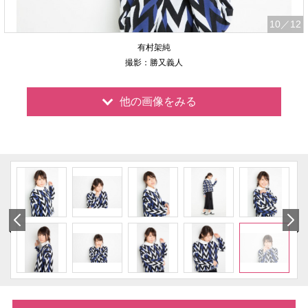
10
／12
有村架純
撮影：勝又義人
他の画像をみる