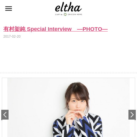
有村架純 Special Interview ―PHOTO―
2017-02-20