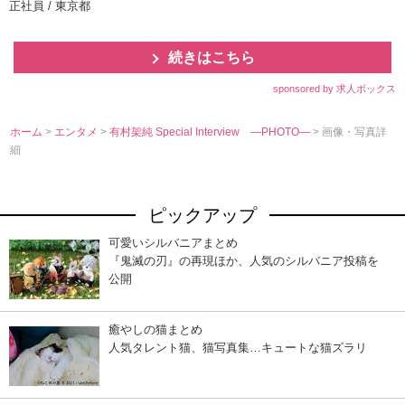
正社員 / 東京都
続きはこちら
sponsored by 求人ボックス
ホーム
>
エンタメ
>
有村架純 Special Interview ―PHOTO―
> 画像・写真詳
細
ピックアップ
可愛いシルバニアまとめ
『鬼滅の刃』の再現ほか、人気のシルバニア投稿を
公開
癒やしの猫まとめ
人気タレント猫、猫写真集…キュートな猫ズラリ