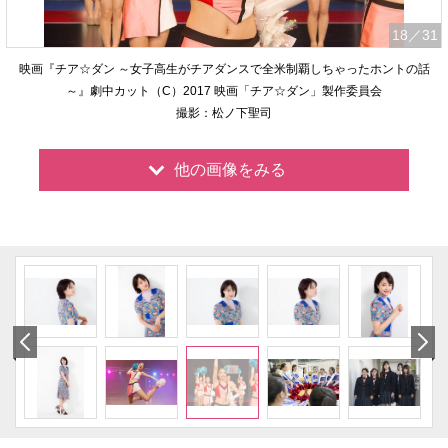
18
／31
映画『チア☆ダン ～女子高生がチアダンスで全米制覇しちゃったホントの話
～』劇中カット（C）2017 映画「チア☆ダン」製作委員会
撮影：松ノ下聖司
他の画像をみる