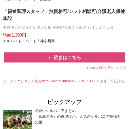
「福祉調理スタッフ」無資格可/シフト相談可/介護老人保健
施設
医療法人社団かもめ成人疾病予防会/介護老人保健 シオンよこはま
時給1,300円
アルバイト・パート / 神奈川県
続きはこちら
sponsored by 求人ボックス
ホーム
>
エンタメ
>
広瀬すず Special Interview －PHOTO－
> 画像・写真詳細
ピックアップ
可愛いシルバニアまとめ
『鬼滅の刃』の再現ほか、人気のシルバニア投稿を
公開