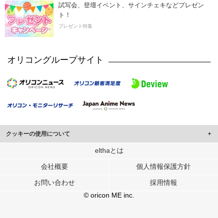
試写会、登壇イベント、サインチェキなどプレゼン
ト！
プレゼント特集
オリコングループサイト
クッキーの使用について
このサイトでは Cookie を使用して、ユーザーに合わせたコンテンツや広告の
elthaとは
表示、ソーシャル メディア機能の提供、広告の表示回数やクリック数の測定を
会社概要
個人情報保護方針
行っています。
また、ユーザーによるサイトの利用状況についても情報を収集し、ソーシャル
お問い合わせ
採用情報
メディアや広告配信、データ解析の各パートナーに提供しています。
各パートナーは、この情報とユーザーが各パートナーに提供した他の情報や、
© oricon ME inc.
ユーザーが各パートナーのサービスを使用したときに収集した他の情報を組み
合わせて使用することがあります。