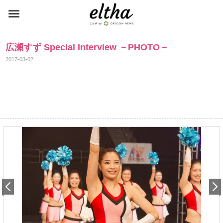
広瀬すず Special Interview －PHOTO－
2017-03-02