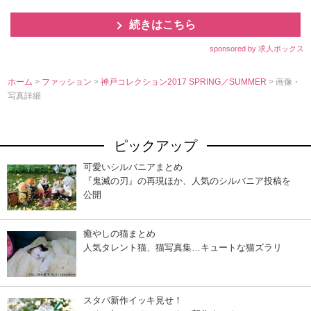
続きはこちら
sponsored by 求人ボックス
ホーム
>
ファッション
>
神戸コレクション2017 SPRING／SUMMER
> 画像・
写真詳細
ピックアップ
可愛いシルバニアまとめ
『鬼滅の刃』の再現ほか、人気のシルバニア投稿を
公開
癒やしの猫まとめ
人気タレント猫、猫写真集…キュートな猫ズラリ
スタバ新作イッキ見せ！