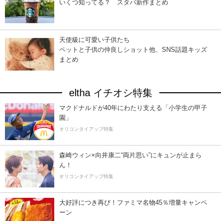
いくつ知ってる？ スタバ新作まとめ
天使級に可愛い子供たち
ペットと子供の仲良しショット他、SNS話題キッズ
まとめ
eltha イチオシ特集
マクドナルドが40年にわたり支える「小学生の甲子
園」
オリコンタイアップ特集
森崎ウィン×向井康二“両片思い”にキュンが止まら
ん！
オリコンタイアップ特集
大好評につき再び！ファミマ名物45％増量キャンペ
ーン