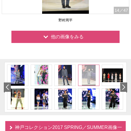
14
／47
野村周平
他の画像をみる
神戸コレクション2017 SPRING／SUMMER画像一