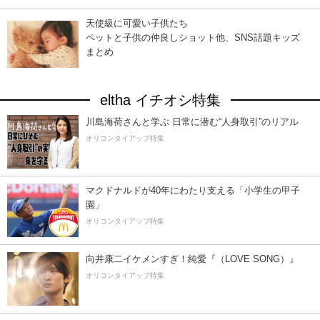
天使級に可愛い子供たち
ペットと子供の仲良しショット他、SNS話題キッズ
まとめ
eltha イチオシ特集
川島海荷さんと学ぶ 日常に潜む“人身取引”のリアル
オリコンタイアップ特集
マクドナルドが40年にわたり支える「小学生の甲子
園」
オリコンタイアップ特集
向井康二イケメンすぎ！純愛『（LOVE SONG）』
オリコンタイアップ特集