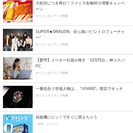
大好評につき再び！ファミマ名物45％増量キャンペ
ーン
オリコンタイアップ特集
SUPER★DRAGON、自ら描いた”レトロフューチャ
ー”
オリコンタイアップ特集
【驚愕】メーカー社員が推す「10万円台」神コスパ
PC
オリコンタイアップ特集
一番似合う登場人物は…『VIVANT』限定ウオッチ
オリコンタイアップ特集
自販機にピッ！ですぐに買えちゃう
（PR）ジハンピ