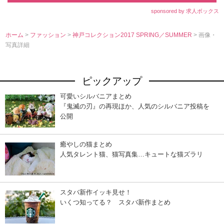
sponsored by 求人ボックス
ホーム
>
ファッション
>
神戸コレクション2017 SPRING／SUMMER
> 画像・
写真詳細
ピックアップ
可愛いシルバニアまとめ
『鬼滅の刃』の再現ほか、人気のシルバニア投稿を
公開
癒やしの猫まとめ
人気タレント猫、猫写真集…キュートな猫ズラリ
スタバ新作イッキ見せ！
いくつ知ってる？ スタバ新作まとめ