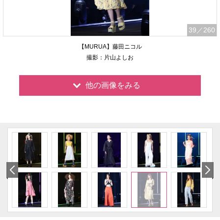
39
／260
【MURUA】藤田ニコル
撮影：片山よしお
他の画像をみる