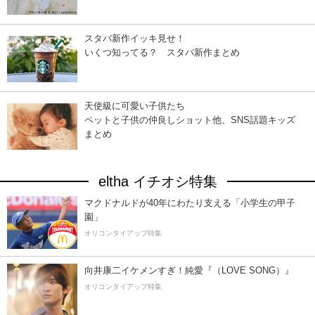
スタバ新作イッキ見せ！
いくつ知ってる？ スタバ新作まとめ
天使級に可愛い子供たち
ペットと子供の仲良しショット他、SNS話題キッズ
まとめ
eltha イチオシ特集
マクドナルドが40年にわたり支える「小学生の甲子
園」
オリコンタイアップ特集
向井康二イケメンすぎ！純愛『（LOVE SONG）』
オリコンタイアップ特集