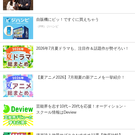
自販機にピッ！ですぐに買えちゃう
（PR）ジハンピ
2026年7月夏ドラマも、注目作＆話題作が勢ぞろい！
【夏アニメ2026】7月期夏の新アニメを一挙紹介！
芸能界を志す10代～20代を応援！オーディション・
スクール情報はDeview