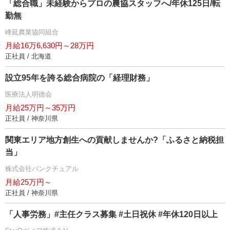
「総合職」未経験からプロの農協スタッフへ/年休125日/転
勤無
峰延農業協同組合
月給16万6,630円～28万円
正社員 / 北海道
設立95年を誇る総合病院の「経理財務」
医療法人明徳会
月給25万円～35万円
正社員 / 神奈川県
関東エリア地方創生への貢献しませんか?「ふるさと納税担
当」
株式会社パンクチュアル
月給25万円～
正社員 / 神奈川県
「人事労務」#主任クラス募集 #土日祝休 #年休120日以上