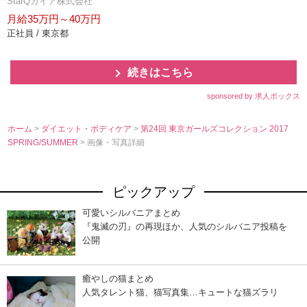
StarQガイア株式会社
月給35万円～40万円
正社員 / 東京都
続きはこちら
sponsored by 求人ボックス
ホーム
>
ダイエット・ボディケア
>
第24回 東京ガールズコレクション 2017
SPRING/SUMMER
> 画像・写真詳細
ピックアップ
可愛いシルバニアまとめ
『鬼滅の刃』の再現ほか、人気のシルバニア投稿を
公開
癒やしの猫まとめ
人気タレント猫、猫写真集…キュートな猫ズラリ