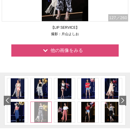
127
／260
【LIP SERVICE】
撮影：片山よしお
他の画像をみる