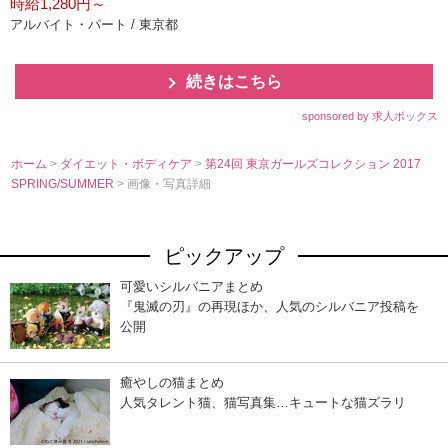
時給1,280円～
アルバイト・パート / 東京都
続きはこちら
sponsored by 求人ボックス
ホーム
>
ダイエット・ボディケア
>
第24回 東京ガールズコレクション 2017
SPRING/SUMMER
> 画像・写真詳細
ピックアップ
可愛いシルバニアまとめ
『鬼滅の刃』の再現ほか、人気のシルバニア投稿を
公開
癒やしの猫まとめ
人気タレント猫、猫写真集…キュートな猫ズラリ