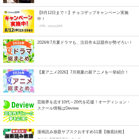
【8月12日まで！】チョコザップキャンペーン実施
中！
（PR）chocoZAP
2026年7月夏ドラマも、注目作＆話題作が勢ぞろい！
【夏アニメ2026】7月期夏の新アニメを一挙紹介！
芸能界を志す10代～20代を応援！オーディション・
スクール情報はDeview
漫画読み放題サブスクおすすめ11選【徹底比較】
オリコン顧客満足度ランキング