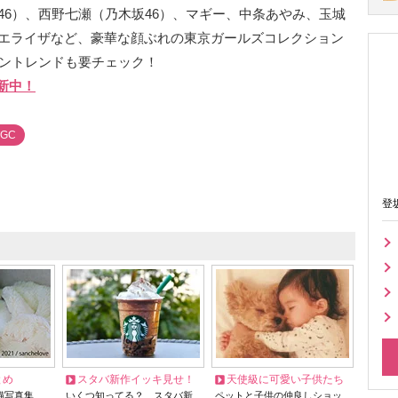
46）、西野七瀬（乃木坂46）、マギー、中条あやみ、玉城
エライザなど、豪華な顔ぶれの東京ガールズコレクション
ッショントレンドも要チェック！
新中！
TGC
登
とめ
スタバ新作イッキ見せ！
天使級に可愛い子供たち
猫写真集…
いくつ知ってる？ スタバ新
ペットと子供の仲良しショッ