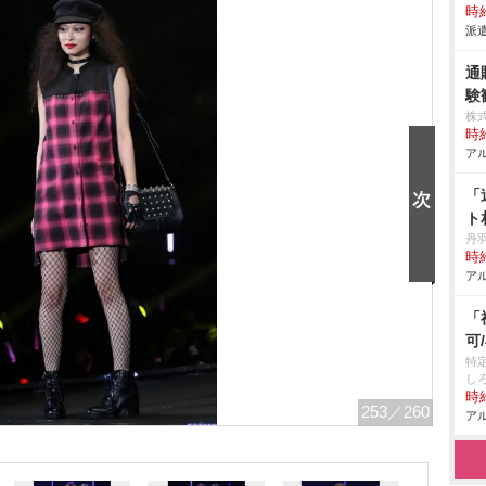
時給
派遣
通
験
株
時給
アル
「
ト
丹
時給
アル
「
可
特
し
時給
253
／260
アル