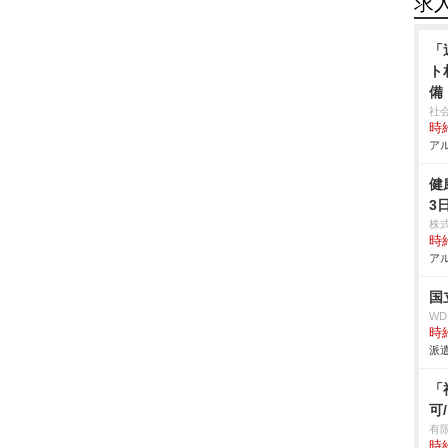
求
「
ト
備
社
時給
アル
健
3
株
時給
アル
国
W
時給
派遣
「
可
有
時給