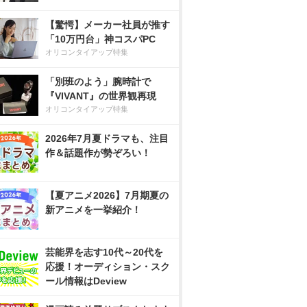
【驚愕】メーカー社員が推す
「10万円台」神コスパPC
オリコンタイアップ特集
「別班のよう」腕時計で
『VIVANT』の世界観再現
オリコンタイアップ特集
2026年7月夏ドラマも、注目
作＆話題作が勢ぞろい！
【夏アニメ2026】7月期夏の
新アニメを一挙紹介！
芸能界を志す10代～20代を
応援！オーディション・スク
ール情報はDeview