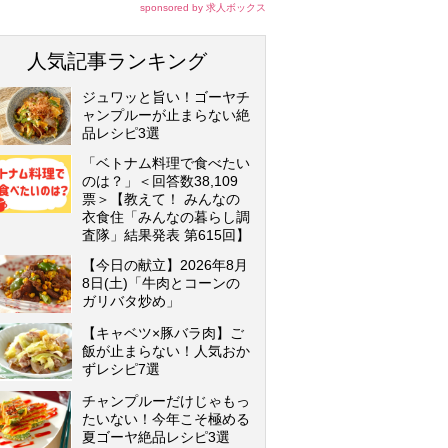
sponsored by 求人ボックス
人気記事ランキング
ジュワッと旨い！ゴーヤチ
ャンプルーが止まらない絶
品レシピ3選
「ベトナム料理で食べたい
のは？」＜回答数38,109
票＞【教えて！ みんなの
衣食住「みんなの暮らし調
査隊」結果発表 第615回】
【今日の献立】2026年8月
8日(土)「牛肉とコーンの
ガリバタ炒め」
【キャベツ×豚バラ肉】ご
飯が止まらない！人気おか
ずレシピ7選
チャンプルーだけじゃもっ
たいない！今年こそ極める
夏ゴーヤ絶品レシピ3選