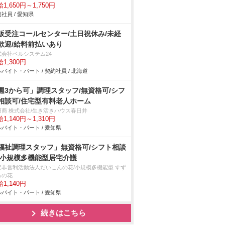
1,650円～1,750円
社員 / 愛知県
販受注コールセンター/土日祝休み/未経
歓迎/給料前払いあり
式会社ベルシステム24
1,300円
バイト・パート / 契約社員 / 北海道
週3から可」調理スタッフ/無資格可/シフ
相談可/住宅型有料老人ホーム
羽商 株式会社/生き活きハウス春日井
1,140円～1,310円
バイト・パート / 愛知県
福祉調理スタッフ」無資格可/シフト相談
/小規模多機能型居宅介護
定非営利活動法人だいこんの花/小規模多機能型 すず
ろの花
1,140円
バイト・パート / 愛知県
続きはこちら