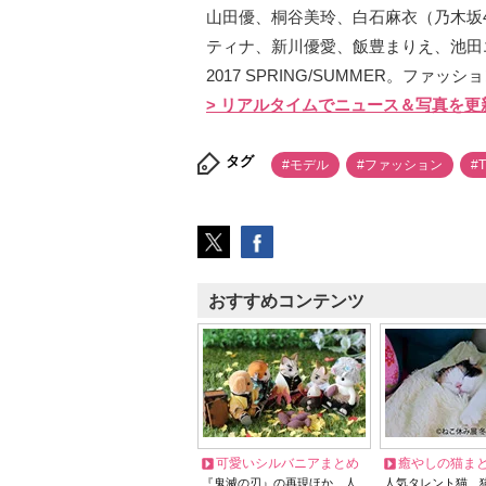
山田優、桐谷美玲、白石麻衣（乃木坂
ティナ、新川優愛、飯豊まりえ、池田
2017 SPRING/SUMMER。ファ
> リアルタイムでニュース＆写真を更
タグ
#モデル
#ファッション
#
おすすめコンテンツ
可愛いシルバニアまとめ
癒やしの猫ま
『鬼滅の刃』の再現ほか、人
人気タレント猫、