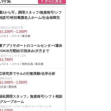
人特集
さらに見る
週2から可」調理スタッフ/無資格可/シフ
相談可/特別養護老人ホーム/社会保障完
会福祉法人桜花/千里
1,226円～1,250円
バイト・パート / 東京都
康アプリサポートのコールセンター/週休
日OK/8月開始/日祝休み/夕方まで
式会社ベルシステム24
1,700円
バイト・パート / 契約社員 / 東京都
立研究所でサルの行動実験/化学分析
DB株式会社
1,500円～1,550円
社員 / 愛知県
福祉調理スタッフ」無資格可/シフト相談
/グループホーム
限会社グループホーム幸/グループホーム 幸
1,075円