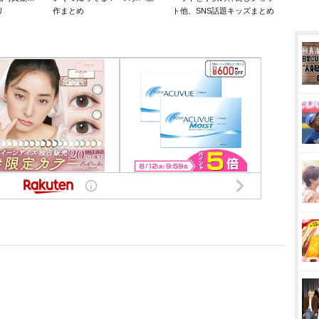
リ
作まとめ
ト他、SNS話題キッズまとめ