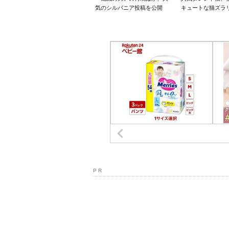
気のシルバニア投稿を公開
キュートな猫ズラ
P R