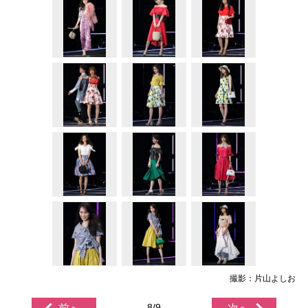
撮影：片山よしお
8/9