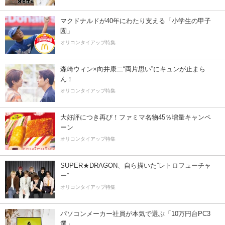
マクドナルドが40年にわたり支える「小学生の甲子
園」
オリコンタイアップ特集
森崎ウィン×向井康二“両片思い”にキュンが止まら
ん！
オリコンタイアップ特集
大好評につき再び！ファミマ名物45％増量キャンペ
ーン
オリコンタイアップ特集
SUPER★DRAGON、自ら描いた”レトロフューチャ
ー”
オリコンタイアップ特集
パソコンメーカー社員が本気で選ぶ「10万円台PC3
選」