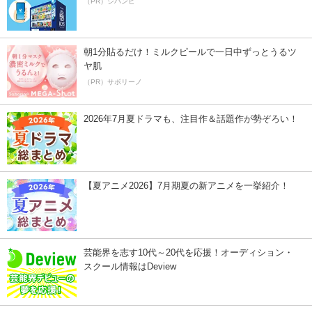
（PR）ジハンピ
朝1分貼るだけ！ミルクピールで一日中ずっとうるツ
ヤ肌
（PR）サボリーノ
2026年7月夏ドラマも、注目作＆話題作が勢ぞろい！
【夏アニメ2026】7月期夏の新アニメを一挙紹介！
芸能界を志す10代～20代を応援！オーディション・
スクール情報はDeview