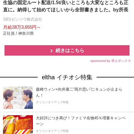
生協の固定ルート配送/1.5t/良いところも大変なところも正
直に。納得して始めてほしいから全部書きました。by所長
SBSゼンツウ株式会社
月給28万3,655円～
正社員 / 神奈川県
続きはこちら
sponsored by 求人ボックス
eltha イチオシ特集
森崎ウィン×向井康二“両片思い”にキュンが止まら
ん！
オリコンタイアップ特集
大好評につき再び！ファミマ名物45％増量キャンペ
ーン
オリコンタイアップ特集