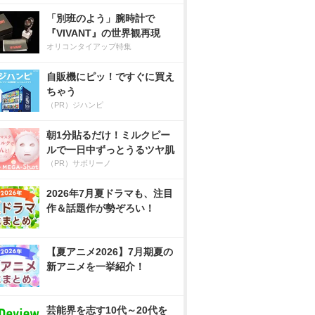
「別班のよう」腕時計で
『VIVANT』の世界観再現
オリコンタイアップ特集
自販機にピッ！ですぐに買え
ちゃう
（PR）ジハンピ
朝1分貼るだけ！ミルクピー
ルで一日中ずっとうるツヤ肌
（PR）サボリーノ
2026年7月夏ドラマも、注目
作＆話題作が勢ぞろい！
【夏アニメ2026】7月期夏の
新アニメを一挙紹介！
芸能界を志す10代～20代を