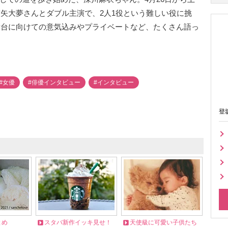
霧矢大夢さんとダブル主演で、2人1役という難しい役に挑
舞台に向けての意気込みやプライベートなど、たくさん語っ
#女優
#俳優インタビュー
#インタビュー
登
とめ
スタバ新作イッキ見せ！
天使級に可愛い子供たち