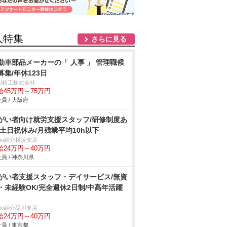
人特集
さらに見る
動車部品メーカーの「 人事 」 管理職候
募集/年休123日
&U精工株式会社
給45万円～75万円
員 / 大阪府
がい者向け就労支援スタッフ/研修制度あ
/土日祝休み/月残業平均10h以下
trio紹介横浜支店
給24万円～40万円
員 / 神奈川県
がい者支援スタッフ・デイサービス/無資
・未経験OK/完全週休2日制/中高年活躍
trio紹介品川支店
給24万円～40万円
員 / 東京都