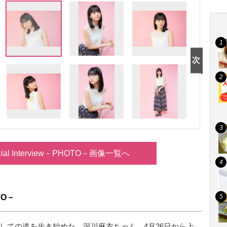
ial Interview－PHOTO－画像一覧へ
TO－
としての道を歩き始めた、深川麻衣ちゃん。4月26日から上