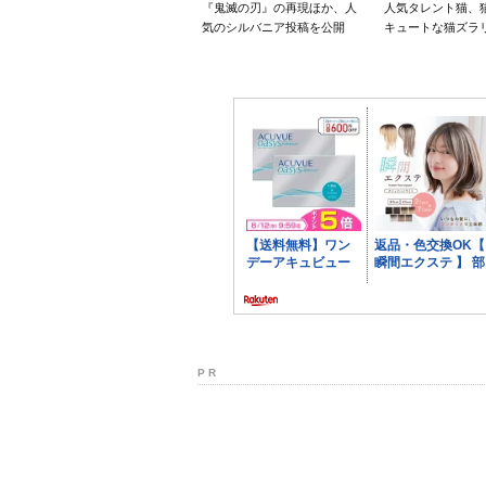
『鬼滅の刃』の再現ほか、人
人気タレント猫、
気のシルバニア投稿を公開
キュートな猫ズラ
P R