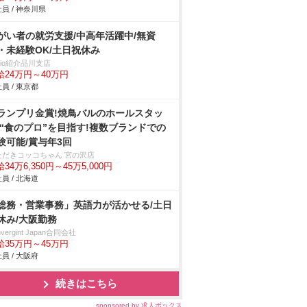
員 / 神奈川県
がい者の就労支援/中高年活躍中/無資
・未経験OK/土日祝休み
trio紹介品川支店
給24万円～40万円
員 / 東京都
ランプリ金賞!焼鳥バルのホールスタッ
/“食のプロ”を目指す!複数ブランドでの
験可能/賞与年3回
ただきコッコちゃん 宮の沢店
34万6,350円～45万5,000円
員 / 北海道
総務・営業事務」英語力が活かせる/土日
休み/大阪勤務
nvergint Japan合同会社
給35万円～45万円
員 / 大阪府
続きはこちら
sponsored by 求人ボックス