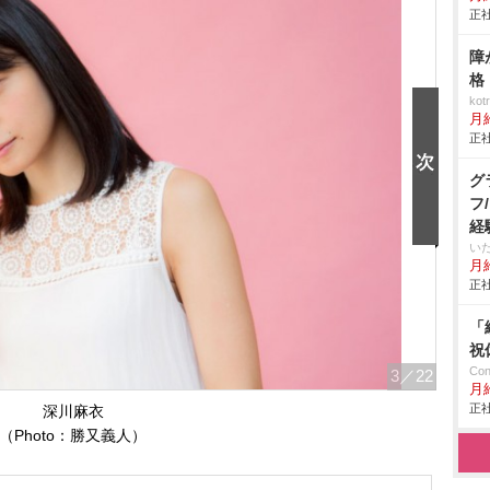
正社
障
格
ko
月
正社
グ
フ
経
い
月給
正社
「
祝
Co
3
／22
月
正社
深川麻衣
（Photo：勝又義人）