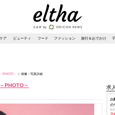
ケア
ビューティ
フード
ファッション
旅行＆おでかけ
ンケア
ダイエット・ボディケア
ヘアスタイル・ヘアアレンジ
iew－PHOTO－
＞ 画像・写真詳細
ew－PHOTO－
求
2
の
柳
月