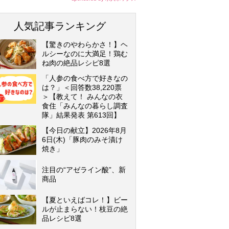
人気記事ランキング
【驚きのやわらかさ！】ヘ
ルシーなのに大満足！鶏む
ね肉の絶品レシピ8選
「人参の食べ方で好きなの
は？」＜回答数38,220票
＞【教えて！ みんなの衣
食住「みんなの暮らし調査
隊」結果発表 第613回】
【今日の献立】2026年8月
6日(木)「豚肉のみそ漬け
焼き」
注目の“アゼライン酸”、新
商品
【夏といえばコレ！】ビー
ルが止まらない！枝豆の絶
品レシピ8選