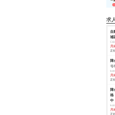
求
自
補
C
月
正社
障
り
ko
月
正社
障
格
中
ko
月
正社