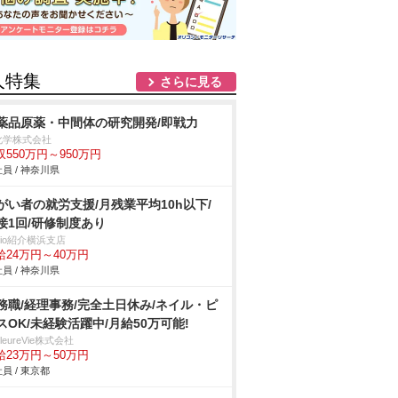
人特集
さらに見る
薬品原薬・中間体の研究開発/即戦力
化学株式会社
収550万円～950万円
員 / 神奈川県
がい者の就労支援/月残業平均10h以下/
接1回/研修制度あり
trio紹介横浜支店
給24万円～40万円
員 / 神奈川県
務職/経理事務/完全土日休み/ネイル・ピ
スOK/未経験活躍中/月給50万可能!
illeureVie株式会社
給23万円～50万円
員 / 東京都