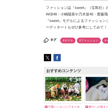
ファッション誌『sweet』（宝島社）の読者
AKB48・小嶋陽菜や乃木坂46・齋
『sweet』モデルによるファッショ
ーディネートもぜひ参考にしてみて！
タグ
#モデル
#ファッション
#
おすすめコンテンツ
可愛いシルバニアまとめ
癒やしの猫ま