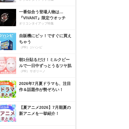
一番似合う登場人物は…
『VIVANT』限定ウオッチ
オリコンタイアップ特集
自販機にピッ！ですぐに買え
ちゃう
（PR）ジハンピ
朝1分貼るだけ！ミルクピー
ルで一日中ずっとうるツヤ肌
（PR）サボリーノ
2026年7月夏ドラマも、注目
作＆話題作が勢ぞろい！
【夏アニメ2026】7月期夏の
新アニメを一挙紹介！