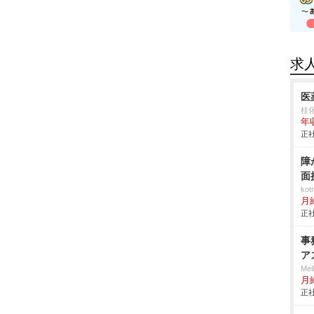
求
医
桂
年
正社
障
面
ko
月
正社
事
ア
Me
月
正社