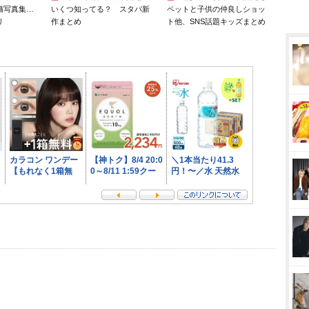
猫写真集…
いくつ知ってる？ スタバ新
ペットと子供の仲良しショッ
リ
作まとめ
ト他、SNS話題キッズまとめ