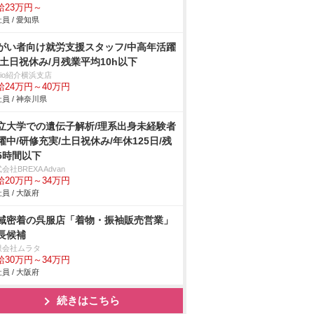
給23万円～
員 / 愛知県
がい者向け就労支援スタッフ/中高年活躍
/土日祝休み/月残業平均10h以下
trio紹介横浜支店
給24万円～40万円
員 / 神奈川県
立大学での遺伝子解析/理系出身未経験者
躍中/研修充実/土日祝休み/年休125日/残
5時間以下
会社BREXA Advan
給20万円～34万円
員 / 大阪府
域密着の呉服店「着物・振袖販売営業」
長候補
限会社ムラタ
給30万円～34万円
員 / 大阪府
続きはこちら