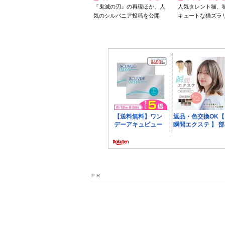
『鬼滅の刃』の再現ほか、人
人気タレント猫、
気のシルバニア投稿を公開
キュートな猫ズラ
P R