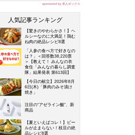
sponsored by 求人ボックス
人気記事ランキング
【驚きのやわらかさ！】ヘ
ルシーなのに大満足！鶏む
ね肉の絶品レシピ8選
「人参の食べ方で好きなの
は？」＜回答数38,220票
＞【教えて！ みんなの衣
食住「みんなの暮らし調査
隊」結果発表 第613回】
【今日の献立】2026年8月
6日(木)「豚肉のみそ漬け
焼き」
注目の“アゼライン酸”、新
商品
【夏といえばコレ！】ビー
ルが止まらない！枝豆の絶
品レシピ8選