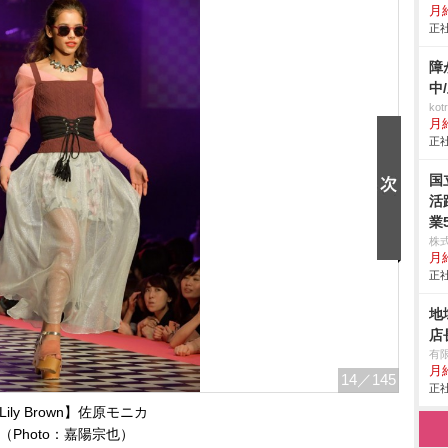
月
正社
障
中
ko
月
正社
国
活
業
株式
月
正社
地
店
有
月
14
／145
正社
Lily Brown】佐原モニカ
（Photo：嘉陽宗也）