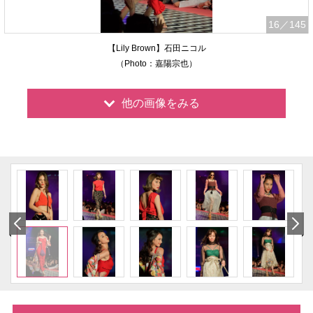
16
／145
【Lily Brown】石田ニコル
（Photo：嘉陽宗也）
他の画像をみる