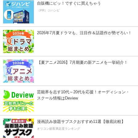
自販機にピッ！ですぐに買えちゃう
（PR）ジハンピ
2026年7月夏ドラマも、注目作＆話題作が勢ぞろい！
【夏アニメ2026】7月期夏の新アニメを一挙紹介！
芸能界を志す10代～20代を応援！オーディション・
スクール情報はDeview
漫画読み放題サブスクおすすめ11選【徹底比較】
オリコン顧客満足度ランキング