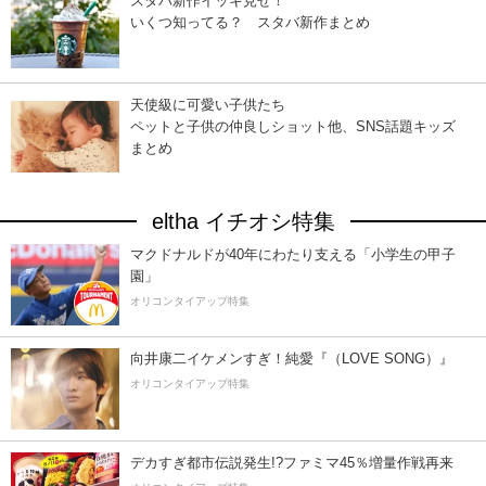
スタバ新作イッキ見せ！
いくつ知ってる？ スタバ新作まとめ
天使級に可愛い子供たち
ペットと子供の仲良しショット他、SNS話題キッズ
まとめ
eltha イチオシ特集
マクドナルドが40年にわたり支える「小学生の甲子
園」
オリコンタイアップ特集
向井康二イケメンすぎ！純愛『（LOVE SONG）』
オリコンタイアップ特集
デカすぎ都市伝説発生!?ファミマ45％増量作戦再来