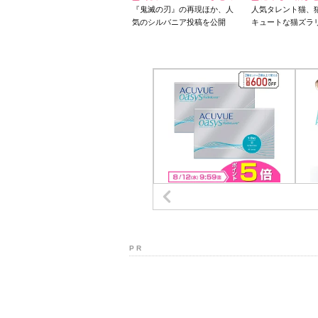
『鬼滅の刃』の再現ほか、人
人気タレント猫、
気のシルバニア投稿を公開
キュートな猫ズラ
P R