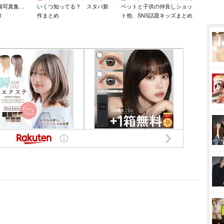
猫写真集…
いくつ知ってる？ スタバ新
ペットと子供の仲良しショッ
リ
作まとめ
ト他、SNS話題キッズまとめ