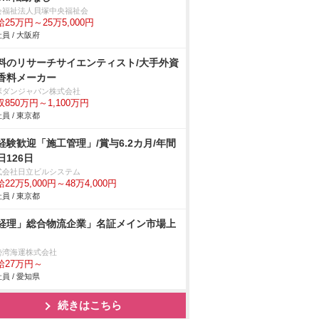
会福祉法人貝塚中央福祉会
25万円～25万5,000円
員 / 大阪府
料のリサーチサイエンティスト/大手外資
香料メーカー
ボダンジャパン株式会社
収850万円～1,100万円
員 / 東京都
経験歓迎「施工管理」/賞与6.2カ月/年間
日126日
式会社日立ビルシステム
22万5,000円～48万4,000円
員 / 東京都
経理」総合物流企業」名証メイン市場上
勢湾海運株式会社
給27万円～
員 / 愛知県
続きはこちら