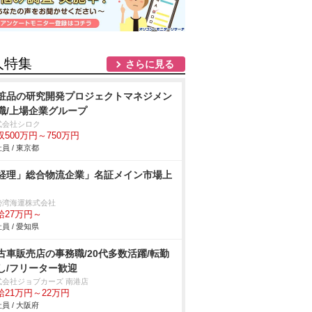
人特集
さらに見る
粧品の研究開発プロジェクトマネジメン
職/上場企業グループ
式会社シロク
収500万円～750万円
員 / 東京都
経理」総合物流企業」名証メイン市場上
勢湾海運株式会社
給27万円～
員 / 愛知県
古車販売店の事務職/20代多数活躍/転勤
し/フリーター歓迎
式会社ジョブカーズ 南港店
給21万円～22万円
員 / 大阪府