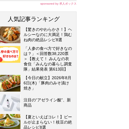
sponsored by 求人ボックス
人気記事ランキング
【驚きのやわらかさ！】ヘ
ルシーなのに大満足！鶏む
ね肉の絶品レシピ8選
「人参の食べ方で好きなの
は？」＜回答数38,220票
＞【教えて！ みんなの衣
食住「みんなの暮らし調査
隊」結果発表 第613回】
【今日の献立】2026年8月
6日(木)「豚肉のみそ漬け
焼き」
注目の“アゼライン酸”、新
商品
【夏といえばコレ！】ビー
ルが止まらない！枝豆の絶
品レシピ8選