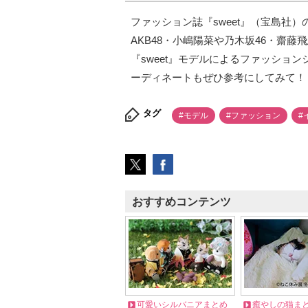
ファッション誌『sweet』（宝島社）の読者
AKB48・小嶋陽菜や乃木坂46・齋
『sweet』モデルによるファッショ
ーディネートもぜひ参考にしてみて！
タグ
#モデル
#ファッション
#
おすすめコンテンツ
可愛いシルバニアまとめ
癒やしの猫ま