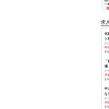
求
化
ト
株
年
正社
「
場
伊
月
正社
中
な
株
月
正社