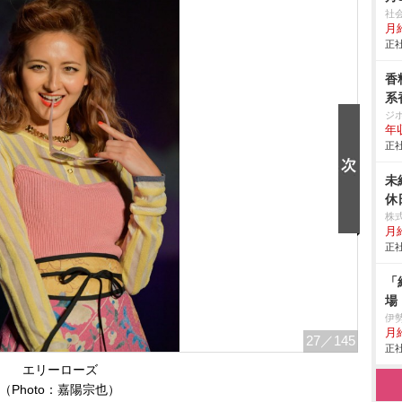
社
月給
正社
香
系
ジ
年
正社
未
休
株
月給
正社
「
場
伊
月
27
／145
正社
エリーローズ
（Photo：嘉陽宗也）