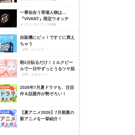
一番似合う登場人物は…
『VIVANT』限定ウオッチ
オリコンタイアップ特集
自販機にピッ！ですぐに買え
ちゃう
（PR）ジハンピ
朝1分貼るだけ！ミルクピー
ルで一日中ずっとうるツヤ肌
（PR）サボリーノ
2026年7月夏ドラマも、注目
作＆話題作が勢ぞろい！
【夏アニメ2026】7月期夏の
新アニメを一挙紹介！