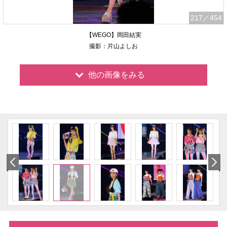
217
／454
【WEGO】岡田結実
撮影：片山よしお
他の画像をみる