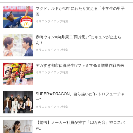
マクドナルドが40年にわたり支える「小学生の甲子
園」
オリコンタイアップ特集
森崎ウィン×向井康二“両片思い”にキュンが止まら
ん！
オリコンタイアップ特集
デカすぎ都市伝説発生!?ファミマ45％増量作戦再来
オリコンタイアップ特集
SUPER★DRAGON、自ら描いた”レトロフューチャ
ー”
オリコンタイアップ特集
【驚愕】メーカー社員が推す「10万円台」神コスパ
PC