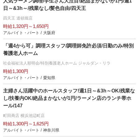
人気ラーメン調理/学生さん大注目!絶品まかないが1円/週1
日～&3h～/残業なし/髪色自由/四天王
四天王 道頓堀店
時給1,320円～1,650円
アルバイト・パート / 大阪府
「週4から可」調理スタッフ/調理師免許必須/日勤のみ/特別
養護老人ホーム
社会福祉法人順明会/特別養護老人ホーム ジャルダン・リラ
時給1,300円
アルバイト・パート / 愛知県
主婦さん活躍中のホールスタッフ!週1日～&3h～OK/残業な
し/扶養内OK/絶品まかないが1円/ラーメン店のランチ帯ホ
ール/147
町田商店 横浜池辺町店
時給1,300円～1,625円
アルバイト・パート / 神奈川県