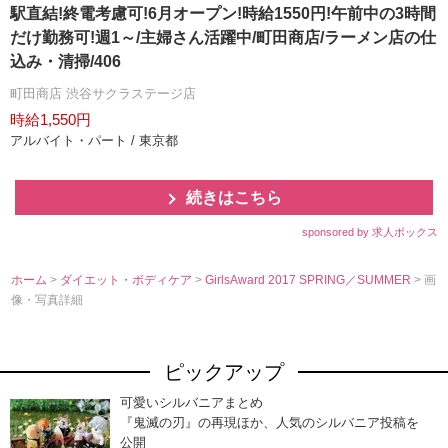
駅直結!終電考慮可!6月オープン!時給1550円!午前中の3時間
だけ勤務可!週1～/主婦さん活躍中/町田商店/ラーメン店の仕
込み・清掃/406
町田商店 渋谷サクラステージ店
時給1,550円
アルバイト・パート / 東京都
続きはこちら
sponsored by 求人ボックス
ホーム
>
ダイエット・ボディケア
>
GirlsAward 2017 SPRING／SUMMER
> 画
像・写真詳細
ピックアップ
可愛いシルバニアまとめ
『鬼滅の刃』の再現ほか、人気のシルバニア投稿を
公開