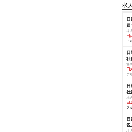
求
日
員
株
日給
アル
日
社
株
日給
アル
日
社
株
日給
アル
日
祝
株