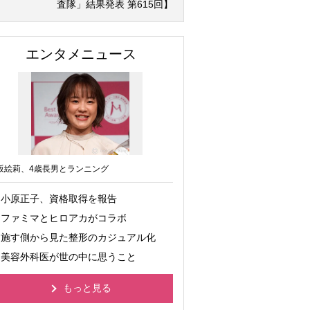
査隊」結果発表 第615回】
エンタメニュース
坂絵莉、4歳長男とランニング
小原正子、資格取得を報告
ファミマとヒロアカがコラボ
施す側から見た整形のカジュアル化
美容外科医が世の中に思うこと
もっと見る