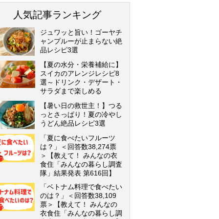
人気記事ランキング
ジュワッと旨い！ゴーヤチ
ャンプルーが止まらない絶
品レシピ3選
【夏の水分・栄養補給に】
スイカのアレンジレシピ8
選～ドリンク・デザート・
サラダまで楽しめる
【暑い日の救世主！】つる
っとさっぱり！夏の冷やし
うどん絶品レシピ3選
「夏に食べたいフルーツ
は？」＜回答数38,274票
＞【教えて！ みんなの衣
食住「みんなの暮らし調査
隊」結果発表 第616回】
「ベトナム料理で食べたい
のは？」＜回答数38,109
票＞【教えて！ みんなの
衣食住「みんなの暮らし調