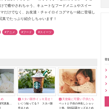
だけで癒やされちゃう、キュートなフードメニュやスイー
クマだけでなく、お友達・チャイロイコグマも一緒に登場し
 写真でたっぷり紹介しちゃいます！
#アニメ
#フード
#スイーツ
登
とめ
スタバ新作イッキ見せ！
天使級に可愛い子供たち
猫写真集…
いくつ知ってる？ スタバ新
ペットと子供の仲良しショッ
リ
作まとめ
ト他、SNS話題キッズまとめ