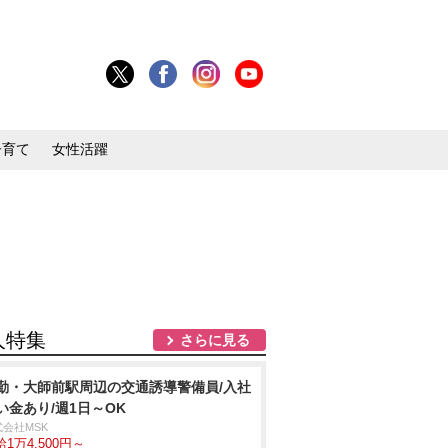
子育て
女性活躍
人特集
さらに見る
勤・大師前駅周辺の交通誘導警備員/入社
い金あり/週1日～OK
式会社MSK
1万4,500円～