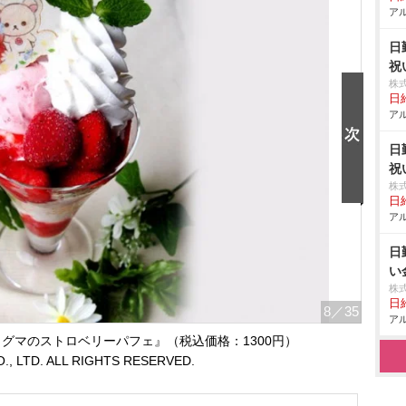
アル
日
祝
株
日給
アル
日
祝
株
日給
アル
日
い
株
日給
8
／35
アル
グマのストロベリーパフェ』（税込価格：1300円）
O., LTD. ALL RIGHTS RESERVED.