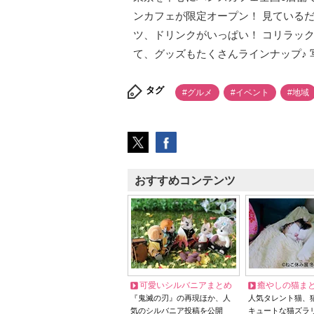
ンカフェが限定オープン！ 見ている
ツ、ドリンクがいっぱい！ コリラッ
て、グッズもたくさんラインナップ♪
タグ
#グルメ
#イベント
#地域
おすすめコンテンツ
可愛いシルバニアまとめ
癒やしの猫ま
『鬼滅の刃』の再現ほか、人
人気タレント猫、
気のシルバニア投稿を公開
キュートな猫ズラ