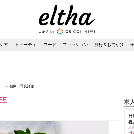
ケア
ビューティ
フード
ファッション
旅行＆おでかけ
ンケア
ダイエット・ボディケア
ヘアスタイル・ヘアアレンジ
AFE
＞ 画像・写真詳細
FE
求
日
祝
株
日給