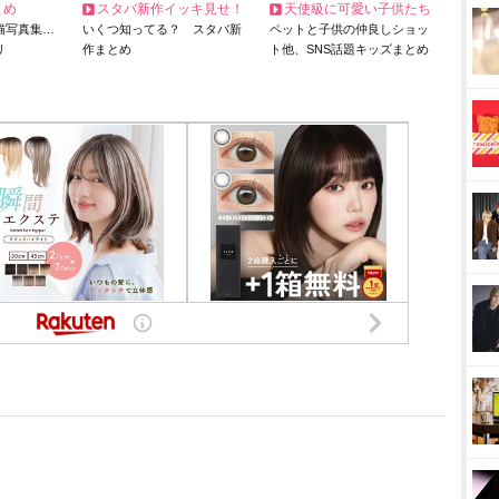
とめ
スタバ新作イッキ見せ！
天使級に可愛い子供たち
猫写真集…
いくつ知ってる？ スタバ新
ペットと子供の仲良しショッ
リ
作まとめ
ト他、SNS話題キッズまとめ