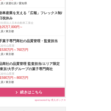
員 / 派遣社員 / 愛知県
動車産業を支える「広報」フレックス制/
日祝休み
般社団法人日本自動車工業会
25万7,000円～
員 / 東京都
手菓子専門商社の品質管理・監査担当
式会社山星屋
収530万円～760万円
員 / 東京都
品商社の品質管理 監査担当/エリア限定
 東京/大手グループの菓子専門商社
式会社山星屋
収590万円～800万円
員 / 東京都
続きはこちら
sponsored by 求人ボックス