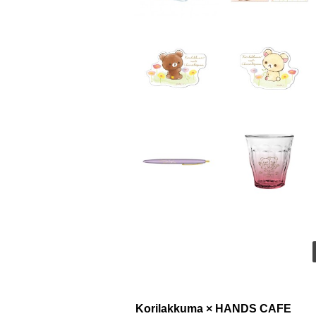
Korilakkuma × HANDS CAFE