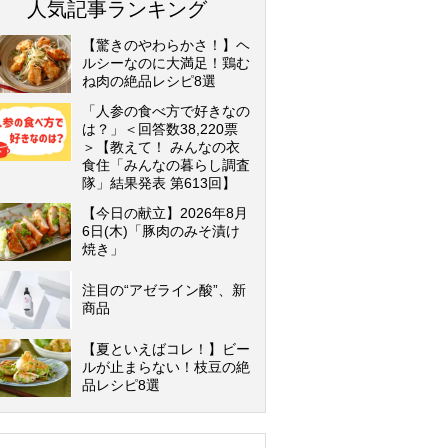
人気記事ランキング
【驚きのやわらかさ！】ヘ
ルシーなのに大満足！鶏む
ね肉の絶品レシピ8選
「人参の食べ方で好きなの
は？」＜回答数38,220票
＞【教えて！ みんなの衣
食住「みんなの暮らし調査
隊」結果発表 第613回】
【今日の献立】2026年8月
6日(木)「豚肉のみそ漬け
焼き」
注目の“アゼライン酸”、新
商品
【夏といえばコレ！】ビー
ルが止まらない！枝豆の絶
品レシピ8選