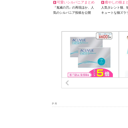
可愛いシルバニアまとめ
癒やしの猫ま
『鬼滅の刃』の再現ほか、人
人気タレント猫、
気のシルバニア投稿を公開
キュートな猫ズラ
P R