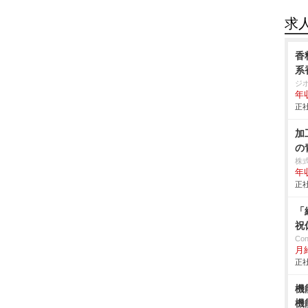
求
香
系
ジ
年
正社
加
の
株
年
正社
「
祝
Co
月
正社
機
機