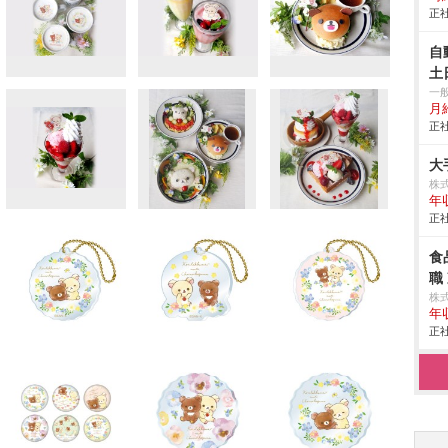
正社
自
土
一
月給
正社
大
株
年
正社
食
職
株
年
正社