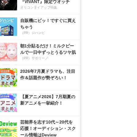
『VIVANT』限定ウオッチ
オリコンタイアップ特集
自販機にピッ！ですぐに買え
ちゃう
（PR）ジハンピ
朝1分貼るだけ！ミルクピー
ルで一日中ずっとうるツヤ肌
（PR）サボリーノ
2026年7月夏ドラマも、注目
作＆話題作が勢ぞろい！
【夏アニメ2026】7月期夏の
新アニメを一挙紹介！
芸能界を志す10代～20代を
応援！オーディション・スク
ール情報はDeview