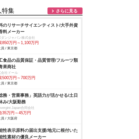
人特集
さらに見る
料のリサーチサイエンティスト/大手外資
香料メーカー
ボダンジャパン株式会社
収850万円～1,100万円
員 / 東京都
工食品の品質保証・品質管理/フルーツ類
青果商社
式会社ドール
収500万円～700万円
員 / 東京都
総務・営業事務」英語力が活かせる/土日
休み/大阪勤務
nvergint Japan合同会社
給35万円～45万円
員 / 大阪府
能性表示原料の届出支援/地元に根付いた
能性素材の優良メーカー