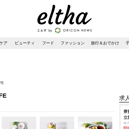
ケア
ビューティ
フード
ファッション
旅行＆おでかけ
ンケア
ダイエット・ボディケア
ヘアスタイル・ヘアアレンジ
FE
FE
求
寮
立製
株
時給