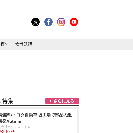
子育て
女性活躍
人特集
さらに見る
費無料/トヨタ自動車 堤工場で部品の組
造/tutumi
式会社テクノスマイル
2,100円