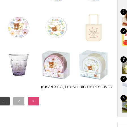
(C)SAN-X CO., LTD. ALL RIGHTS RESERVED.
1
2
>