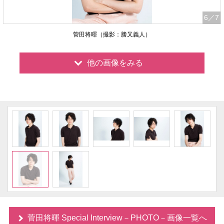
6
／7
菅田将暉（撮影：勝又義人）
他の画像をみる
菅田将暉 Special Interview－PHOTO－画像一覧へ