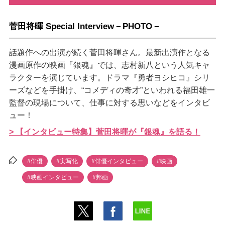
菅田将暉 Special Interview－PHOTO－
話題作への出演が続く菅田将暉さん。最新出演作となる
漫画原作の映画『銀魂』では、志村新八という人気キャ
ラクターを演じています。ドラマ『勇者ヨシヒコ』シリ
ーズなどを手掛け、“コメディの奇才”といわれる福田雄一
監督の現場について、仕事に対する思いなどをインタビ
ュー！
> 【インタビュー特集】菅田将暉が『銀魂』を語る！
#俳優
#実写化
#俳優インタビュー
#映画
#映画インタビュー
#邦画