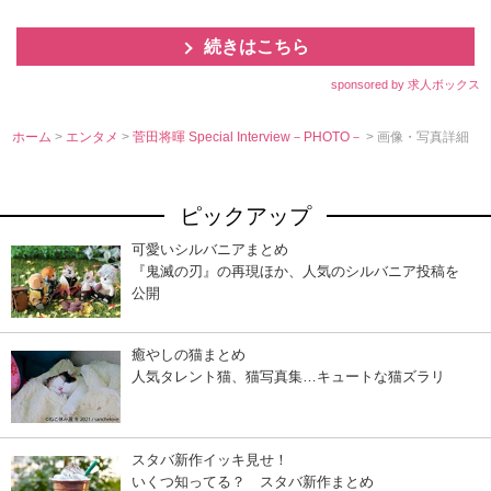
続きはこちら
sponsored by 求人ボックス
ホーム
>
エンタメ
>
菅田将暉 Special Interview－PHOTO－
> 画像・写真詳細
ピックアップ
可愛いシルバニアまとめ
『鬼滅の刃』の再現ほか、人気のシルバニア投稿を
公開
癒やしの猫まとめ
人気タレント猫、猫写真集…キュートな猫ズラリ
スタバ新作イッキ見せ！
いくつ知ってる？ スタバ新作まとめ