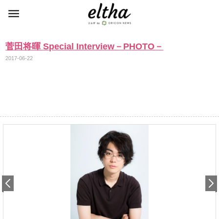
菅田将暉 Special Interview－PHOTO－
2017-06-22