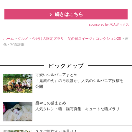
続きはこちら
sponsored by 求人ボックス
ホーム
>
グルメ
>
今だけの限定ズラリ「父の日スイーツ」コレクション20
> 画
像・写真詳細
ピックアップ
可愛いシルバニアまとめ
『鬼滅の刃』の再現ほか、人気のシルバニア投稿を
公開
癒やしの猫まとめ
人気タレント猫、猫写真集…キュートな猫ズラリ
スタバ新作イッキ見せ！