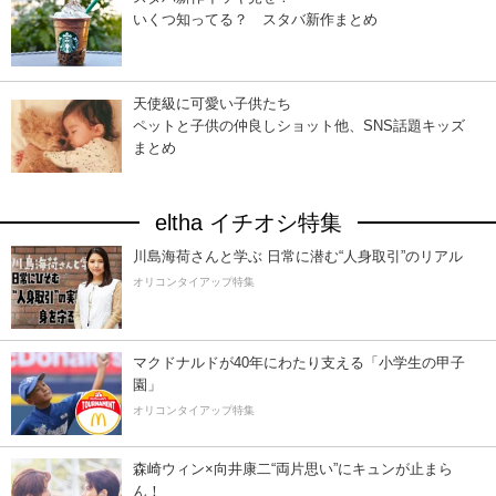
いくつ知ってる？ スタバ新作まとめ
天使級に可愛い子供たち
ペットと子供の仲良しショット他、SNS話題キッズ
まとめ
eltha イチオシ特集
川島海荷さんと学ぶ 日常に潜む“人身取引”のリアル
オリコンタイアップ特集
マクドナルドが40年にわたり支える「小学生の甲子
園」
オリコンタイアップ特集
森崎ウィン×向井康二“両片思い”にキュンが止まら
ん！