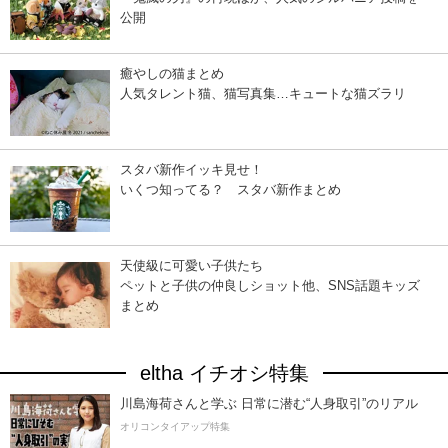
公開
癒やしの猫まとめ
人気タレント猫、猫写真集…キュートな猫ズラリ
スタバ新作イッキ見せ！
いくつ知ってる？ スタバ新作まとめ
天使級に可愛い子供たち
ペットと子供の仲良しショット他、SNS話題キッズ
まとめ
eltha イチオシ特集
川島海荷さんと学ぶ 日常に潜む“人身取引”のリアル
オリコンタイアップ特集