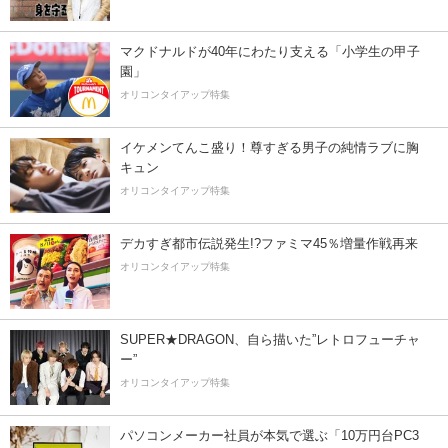
マクドナルドが40年にわたり支える「小学生の甲子
園」
オリコンタイアップ特集
イケメンてんこ盛り！尊すぎる男子の純情ラブに胸
キュン
オリコンタイアップ特集
デカすぎ都市伝説発生!?ファミマ45％増量作戦再来
オリコンタイアップ特集
SUPER★DRAGON、自ら描いた”レトロフューチャ
ー”
オリコンタイアップ特集
パソコンメーカー社員が本気で選ぶ「10万円台PC3